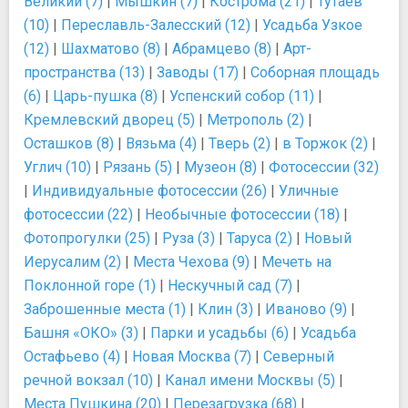
Великий (7)
|
Мышкин (7)
|
Кострома (21)
|
Тутаев
(10)
|
Переславль-Залесский (12)
|
Усадьба Узкое
(12)
|
Шахматово (8)
|
Абрамцево (8)
|
Арт-
пространства (13)
|
Заводы (17)
|
Соборная площадь
(6)
|
Царь-пушка (8)
|
Успенский собор (11)
|
Кремлевский дворец (5)
|
Метрополь (2)
|
Осташков (8)
|
Вязьма (4)
|
Тверь (2)
|
в Торжок (2)
|
Углич (10)
|
Рязань (5)
|
Музеон (8)
|
Фотосессии (32)
|
Индивидуальные фотосессии (26)
|
Уличные
фотосессии (22)
|
Необычные фотосессии (18)
|
Фотопрогулки (25)
|
Руза (3)
|
Таруса (2)
|
Новый
Иерусалим (2)
|
Места Чехова (9)
|
Мечеть на
Поклонной горе (1)
|
Нескучный сад (7)
|
Заброшенные места (1)
|
Клин (3)
|
Иваново (9)
|
Башня «ОКО» (3)
|
Парки и усадьбы (6)
|
Усадьба
Остафьево (4)
|
Новая Москва (7)
|
Северный
речной вокзал (10)
|
Канал имени Москвы (5)
|
Места Пушкина (20)
|
Перезагрузка (68)
|