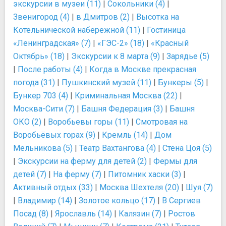
экскурсии в музеи (11)
|
Сокольники (4)
|
Звенигород (4)
|
в Дмитров (2)
|
Высотка на
Котельнической набережной (11)
|
Гостиница
«Ленинградская» (7)
|
«ГЭС-2» (18)
|
«Красный
Октябрь» (18)
|
Экскурсии к 8 марта (9)
|
Зарядье (5)
|
После работы (4)
|
Когда в Москве прекрасная
погода (31)
|
Пушкинский музей (11)
|
Бункеры (5)
|
Бункер 703 (4)
|
Криминальная Москва (22)
|
Москва-Сити (7)
|
Башня Федерация (3)
|
Башня
ОКО (2)
|
Воробьевы горы (11)
|
Смотровая на
Воробьёвых горах (9)
|
Кремль (14)
|
Дом
Мельникова (5)
|
Театр Вахтангова (4)
|
Стена Цоя (5)
|
Экскурсии на ферму для детей (2)
|
Фермы для
детей (7)
|
На ферму (7)
|
Питомник хаски (3)
|
Активный отдых (33)
|
Москва Шехтеля (20)
|
Шуя (7)
|
Владимир (14)
|
Золотое кольцо (17)
|
В Сергиев
Посад (8)
|
Ярославль (14)
|
Калязин (7)
|
Ростов