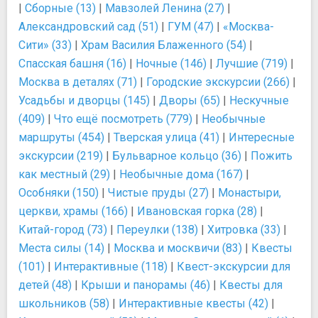
|
Сборные (13)
|
Мавзолей Ленина (27)
|
Александровский сад (51)
|
ГУМ (47)
|
«Москва-
Сити» (33)
|
Храм Василия Блаженного (54)
|
Спасская башня (16)
|
Ночные (146)
|
Лучшие (719)
|
Москва в деталях (71)
|
Городские экскурсии (266)
|
Усадьбы и дворцы (145)
|
Дворы (65)
|
Нескучные
(409)
|
Что ещё посмотреть (779)
|
Необычные
маршруты (454)
|
Тверская улица (41)
|
Интересные
экскурсии (219)
|
Бульварное кольцо (36)
|
Пожить
как местный (29)
|
Необычные дома (167)
|
Особняки (150)
|
Чистые пруды (27)
|
Монастыри,
церкви, храмы (166)
|
Ивановская горка (28)
|
Китай-город (73)
|
Переулки (138)
|
Хитровка (33)
|
Места силы (14)
|
Москва и москвичи (83)
|
Квесты
(101)
|
Интерактивные (118)
|
Квест-экскурсии для
детей (48)
|
Крыши и панорамы (46)
|
Квесты для
школьников (58)
|
Интерактивные квесты (42)
|