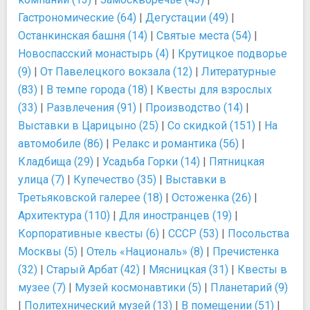
Гастрономические (64)
|
Дегустации (49)
|
Останкинская башня (14)
|
Святые места (54)
|
Новоспасский монастырь (4)
|
Крутицкое подворье
(9)
|
От Павелецкого вокзала (12)
|
Литературные
(83)
|
В темпе города (18)
|
Квесты для взрослых
(33)
|
Развлечения (91)
|
Производство (14)
|
Выставки в Царицыно (25)
|
Со скидкой (151)
|
На
автомобиле (86)
|
Релакс и романтика (56)
|
Кладбища (29)
|
Усадьба Горки (14)
|
Пятницкая
улица (7)
|
Купечество (35)
|
Выставки в
Третьяковской галерее (18)
|
Остоженка (26)
|
Архитектура (110)
|
Для иностранцев (19)
|
Корпоративные квесты (6)
|
СССР (53)
|
Посольства
Москвы (5)
|
Отель «Националь» (8)
|
Пречистенка
(32)
|
Старый Арбат (42)
|
Мясницкая (31)
|
Квесты в
музее (7)
|
Музей космонавтики (5)
|
Планетарий (9)
|
Политехнический музей (13)
|
В помещении (51)
|