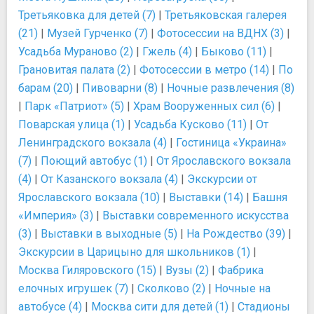
Третьяковка для детей (7)
|
Третьяковская галерея
(21)
|
Музей Гурченко (7)
|
Фотосессии на ВДНХ (3)
|
Усадьба Мураново (2)
|
Гжель (4)
|
Быково (11)
|
Грановитая палата (2)
|
Фотосессии в метро (14)
|
По
барам (20)
|
Пивоварни (8)
|
Ночные развлечения (8)
|
Парк «Патриот» (5)
|
Храм Вооруженных сил (6)
|
Поварская улица (1)
|
Усадьба Кусково (11)
|
От
Ленинградского вокзала (4)
|
Гостиница «Украина»
(7)
|
Поющий автобус (1)
|
От Ярославского вокзала
(4)
|
От Казанского вокзала (4)
|
Экскурсии от
Ярославского вокзала (10)
|
Выставки (14)
|
Башня
«Империя» (3)
|
Выставки современного искусства
(3)
|
Выставки в выходные (5)
|
На Рождество (39)
|
Экскурсии в Царицыно для школьников (1)
|
Москва Гиляровского (15)
|
Вузы (2)
|
Фабрика
елочных игрушек (7)
|
Сколково (2)
|
Ночные на
автобусе (4)
|
Москва сити для детей (1)
|
Стадионы