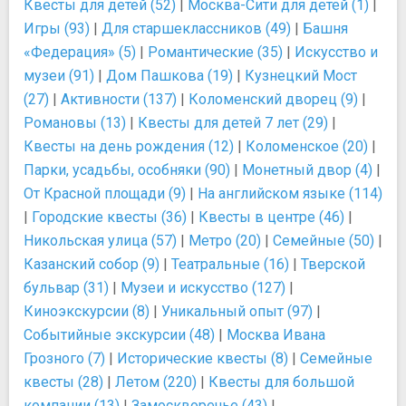
Квесты для детей (52)
|
Москва-Сити для детей (1)
|
Игры (93)
|
Для старшеклассников (49)
|
Башня
«Федерация» (5)
|
Романтические (35)
|
Искусство и
музеи (91)
|
Дом Пашкова (19)
|
Кузнецкий Мост
(27)
|
Активности (137)
|
Коломенский дворец (9)
|
Романовы (13)
|
Квесты для детей 7 лет (29)
|
Квесты на день рождения (12)
|
Коломенское (20)
|
Парки, усадьбы, особняки (90)
|
Монетный двор (4)
|
От Красной площади (9)
|
На английском языке (114)
|
Городские квесты (36)
|
Квесты в центре (46)
|
Никольская улица (57)
|
Метро (20)
|
Семейные (50)
|
Казанский собор (9)
|
Театральные (16)
|
Тверской
бульвар (31)
|
Музеи и искусство (127)
|
Киноэкскурсии (8)
|
Уникальный опыт (97)
|
Событийные экскурсии (48)
|
Москва Ивана
Грозного (7)
|
Исторические квесты (8)
|
Семейные
квесты (28)
|
Летом (220)
|
Квесты для большой
компании (13)
|
Замоскворечье (43)
|