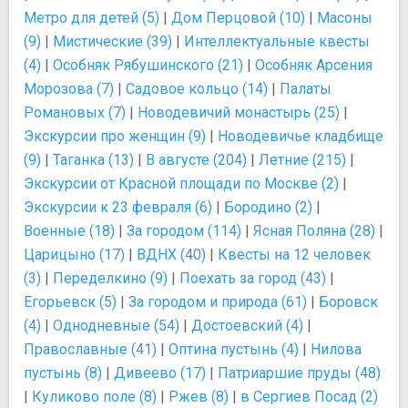
Метро для детей (5)
|
Дом Перцовой (10)
|
Масоны
(9)
|
Мистические (39)
|
Интеллектуальные квесты
(4)
|
Особняк Рябушинского (21)
|
Особняк Арсения
Морозова (7)
|
Садовое кольцо (14)
|
Палаты
Романовых (7)
|
Новодевичий монастырь (25)
|
Экскурсии про женщин (9)
|
Новодевичье кладбище
(9)
|
Таганка (13)
|
В августе (204)
|
Летние (215)
|
Экскурсии от Красной площади по Москве (2)
|
Экскурсии к 23 февраля (6)
|
Бородино (2)
|
Военные (18)
|
За городом (114)
|
Ясная Поляна (28)
|
Царицыно (17)
|
ВДНХ (40)
|
Квесты на 12 человек
(3)
|
Переделкино (9)
|
Поехать за город (43)
|
Егорьевск (5)
|
За городом и природа (61)
|
Боровск
(4)
|
Однодневные (54)
|
Достоевский (4)
|
Православные (41)
|
Оптина пустынь (4)
|
Нилова
пустынь (8)
|
Дивеево (17)
|
Патриаршие пруды (48)
|
Куликово поле (8)
|
Ржев (8)
|
в Сергиев Посад (2)