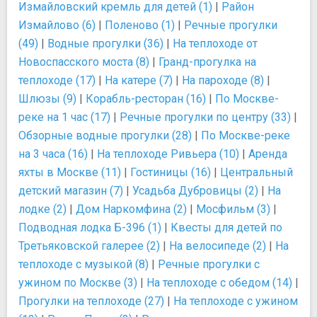
Измайловский кремль для детей (1)
|
Район
Измайлово (6)
|
Поленово (1)
|
Речные прогулки
(49)
|
Водные прогулки (36)
|
На теплоходе от
Новоспасского моста (8)
|
Гранд-прогулка на
теплоходе (17)
|
На катере (7)
|
На пароходе (8)
|
Шлюзы (9)
|
Корабль-ресторан (16)
|
По Москве-
реке на 1 час (17)
|
Речные прогулки по центру (33)
|
Обзорные водные прогулки (28)
|
По Москве-реке
на 3 часа (16)
|
На теплоходе Ривьера (10)
|
Аренда
яхты в Москве (11)
|
Гостиницы (16)
|
Центральный
детский магазин (7)
|
Усадьба Дубровицы (2)
|
На
лодке (2)
|
Дом Наркомфина (2)
|
Мосфильм (3)
|
Подводная лодка Б-396 (1)
|
Квесты для детей по
Третьяковской галерее (2)
|
На велосипеде (2)
|
На
теплоходе с музыкой (8)
|
Речные прогулки с
ужином по Москве (3)
|
На теплоходе с обедом (14)
|
Прогулки на теплоходе (27)
|
На теплоходе с ужином