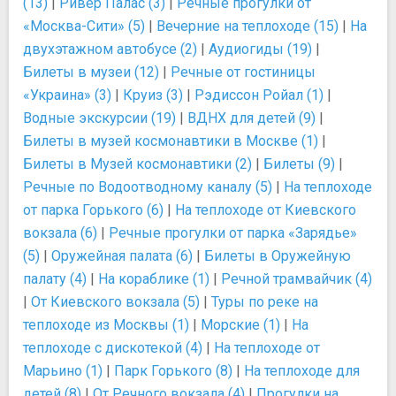
(13)
|
Ривер Палас (3)
|
Речные прогулки от
«Москва-Сити» (5)
|
Вечерние на теплоходе (15)
|
На
двухэтажном автобусе (2)
|
Аудиогиды (19)
|
Билеты в музеи (12)
|
Речные от гостиницы
«Украина» (3)
|
Круиз (3)
|
Рэдиссон Ройал (1)
|
Водные экскурсии (19)
|
ВДНХ для детей (9)
|
Билеты в музей космонавтики в Москве (1)
|
Билеты в Музей космонавтики (2)
|
Билеты (9)
|
Речные по Водоотводному каналу (5)
|
На теплоходе
от парка Горького (6)
|
На теплоходе от Киевского
вокзала (6)
|
Речные прогулки от парка «Зарядье»
(5)
|
Оружейная палата (6)
|
Билеты в Оружейную
палату (4)
|
На кораблике (1)
|
Речной трамвайчик (4)
|
От Киевского вокзала (5)
|
Туры по реке на
теплоходе из Москвы (1)
|
Морские (1)
|
На
теплоходе с дискотекой (4)
|
На теплоходе от
Марьино (1)
|
Парк Горького (8)
|
На теплоходе для
детей (8)
|
От Речного вокзала (4)
|
Прогулки на