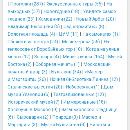
|
Прогулки (287)
|
Экскурсионные туры (55)
|
На
выходных (57)
|
Новогодние (18)
|
Увидеть самое
главное (23)
|
Хамовники (22)
|
Новый Арбат (20)
|
Владимир Высоцкий (5)
|
Сад «Эрмитаж» (8)
|
Болотная площадь (4)
|
ЦУМ (11)
|
На самокатах (1)
|
Сбежать из центра (24)
|
Москва-река (56)
|
На
теплоходе от Воробьёвых гор (10)
|
Когда на улице
мороз (12)
|
Зоопарк (4)
|
Мини-группы (154)
|
Музей
Востока (2)
|
Соборная мечеть (1)
|
Московский
печатный двор (3)
|
Булгаков (34)
|
«Мастер
и Маргарита» (26)
|
Ночная библиотека Ленина (12)
|
Сталинские высотки (20)
|
Набережная (1)
|
Дом-
музей Улановой (6)
|
Театрализованные (12)
|
Исторический музей (7)
|
Иммерсивные (18)
|
Хэллоуин в Москве (9)
|
Ваганьковское кладбище
(6)
|
Сыроварни (2)
|
Природа (3)
|
Мастер и
Маргарита (3)
|
Музей Булгакова (4)
|
Билеты и