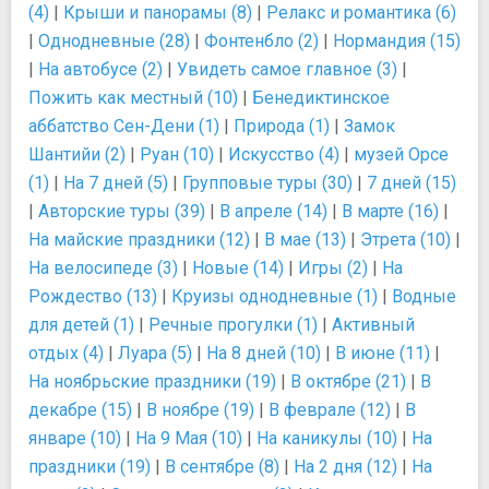
(4)
|
Крыши и панорамы (8)
|
Релакс и романтика (6)
|
Однодневные (28)
|
Фонтенбло (2)
|
Нормандия (15)
|
На автобусе (2)
|
Увидеть самое главное (3)
|
Пожить как местный (10)
|
Бенедиктинское
аббатство Сен-Дени (1)
|
Природа (1)
|
Замок
Шантийи (2)
|
Руан (10)
|
Искусство (4)
|
музей Орсе
(1)
|
На 7 дней (5)
|
Групповые туры (30)
|
7 дней (15)
|
Авторские туры (39)
|
В апреле (14)
|
В марте (16)
|
На майские праздники (12)
|
В мае (13)
|
Этрета (10)
|
На велосипеде (3)
|
Новые (14)
|
Игры (2)
|
На
Рождество (13)
|
Круизы однодневные (1)
|
Водные
для детей (1)
|
Речные прогулки (1)
|
Активный
отдых (4)
|
Луара (5)
|
На 8 дней (10)
|
В июне (11)
|
На ноябрьские праздники (19)
|
В октябре (21)
|
В
декабре (15)
|
В ноябре (19)
|
В феврале (12)
|
В
январе (10)
|
На 9 Мая (10)
|
На каникулы (10)
|
На
праздники (19)
|
В сентябре (8)
|
На 2 дня (12)
|
На