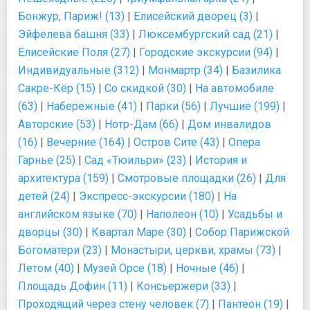
Бонжур, Париж! (13)
|
Елисейский дворец (3)
|
Эйфелева башня (33)
|
Люксембургский сад (21)
|
Елисейские Поля (27)
|
Городские экскурсии (94)
|
Индивидуальные (312)
|
Монмартр (34)
|
Базилика
Сакре-Кёр (15)
|
Со скидкой (30)
|
На автомобиле
(63)
|
Набережные (41)
|
Парки (56)
|
Лучшие (199)
|
Авторские (53)
|
Нотр-Дам (66)
|
Дом инвалидов
(16)
|
Вечерние (164)
|
Остров Сите (43)
|
Опера
Гарнье (25)
|
Сад «Тюильри» (23)
|
История и
архитектура (159)
|
Смотровые площадки (26)
|
Для
детей (24)
|
Экспресс-экскурсии (180)
|
На
английском языке (70)
|
Наполеон (10)
|
Усадьбы и
дворцы (30)
|
Квартал Маре (30)
|
Собор Парижской
Богоматери (23)
|
Монастыри, церкви, храмы (73)
|
Летом (40)
|
Музей Орсе (18)
|
Ночные (46)
|
Площадь Дофин (11)
|
Консьержери (33)
|
Проходящий через стену человек (7)
|
Пантеон (19)
|