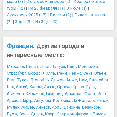
море (2)
|
С отдыхом на море (2)
|
Корпоративные
туры (12)
|
На 23 февраля (1)
|
В июле (1)
|
Экскурсии 2025 (17)
|
Билеты (2)
|
Билеты в музеи
(2)
|
3 дня (3)
|
На 3 дня (3)
Франция
. Другие города и
интересные места:
Марсель
,
Ницца
,
Лион
,
Тулуза
,
Нант
,
Монпелье
,
Страсбург
,
Бордо
,
Лилль
,
Ренн
,
Реймс
,
Сент-Этьен
,
Гавр
,
Тулон
,
Гренобль
,
Дижон
,
Анже
,
Ним
,
Вийербан
,
Кан
,
Антиб
,
Канны
,
Аяччо
,
Орлеан
,
Грасс
,
Руан
,
Авиньон
,
Каркасон
,
Биарриц
,
Аркашон
,
Фонтенбло
,
Аррас
,
Шартр
,
Ангулем
,
Кольмар
,
Ла-Рошель
,
Нанси
,
Мулен
,
Амьен
,
Аннеси
,
Арль
,
Байонна
,
Безансон
,
Бурж
,
Ванн
,
Динан
,
Каор
,
Клермон-Ферран
,
Лимож
,