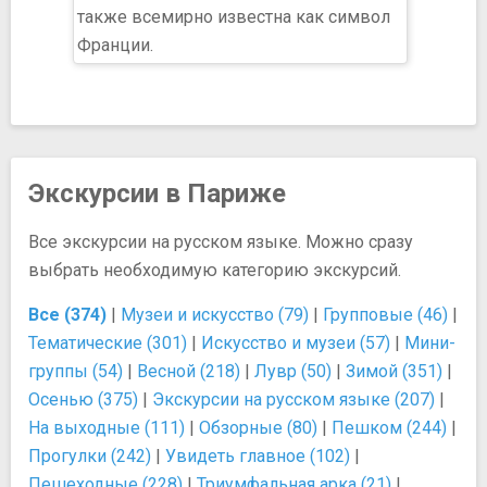
также всемирно известна как символ
Франции.
Экскурсии в Париже
Все экскурсии на русском языке. Можно сразу
выбрать необходимую категорию экскурсий.
Все (374)
|
Музеи и искусство (79)
|
Групповые (46)
|
Тематические (301)
|
Искусство и музеи (57)
|
Мини-
группы (54)
|
Весной (218)
|
Лувр (50)
|
Зимой (351)
|
Осенью (375)
|
Экскурсии на русском языке (207)
|
На выходные (111)
|
Обзорные (80)
|
Пешком (244)
|
Прогулки (242)
|
Увидеть главное (102)
|
Пешеходные (228)
|
Триумфальная арка (21)
|