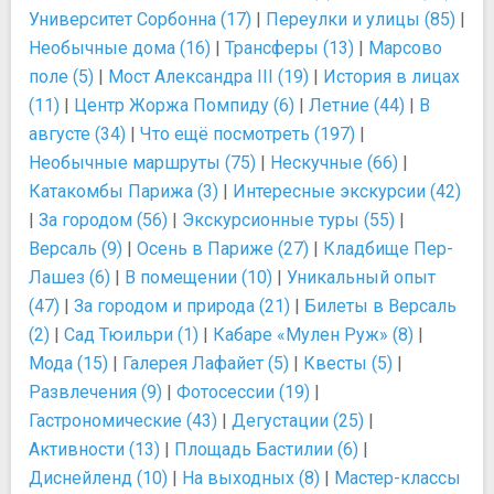
Университет Сорбонна (17)
|
Переулки и улицы (85)
|
Необычные дома (16)
|
Трансферы (13)
|
Марсово
поле (5)
|
Мост Александра III (19)
|
История в лицах
(11)
|
Центр Жоржа Помпиду (6)
|
Летние (44)
|
В
августе (34)
|
Что ещё посмотреть (197)
|
Необычные маршруты (75)
|
Нескучные (66)
|
Катакомбы Парижа (3)
|
Интересные экскурсии (42)
|
За городом (56)
|
Экскурсионные туры (55)
|
Версаль (9)
|
Осень в Париже (27)
|
Кладбище Пер-
Лашез (6)
|
В помещении (10)
|
Уникальный опыт
(47)
|
За городом и природа (21)
|
Билеты в Версаль
(2)
|
Сад Тюильри (1)
|
Кабаре «Мулен Руж» (8)
|
Мода (15)
|
Галерея Лафайет (5)
|
Квесты (5)
|
Развлечения (9)
|
Фотосессии (19)
|
Гастрономические (43)
|
Дегустации (25)
|
Активности (13)
|
Площадь Бастилии (6)
|
Диснейленд (10)
|
На выходных (8)
|
Мастер-классы