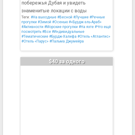
побережья Дубая и увидеть
знаменитые локации с воды
Теги:
#На выходные
#Весной
#Лучшие
#Речные
прогулки
#Зимой
#Осенью
#«Бурдж-эль-Араб»
#Активности
#Морские прогулки
#На яхте
#Что ещё
посмотреть
#Все
#Индивидуальные
#Тематические
#Бурдж-Халифа
#Отель «Атлантис»
#Отель «Парус»
#Пальма Джумейра
$40 за одного