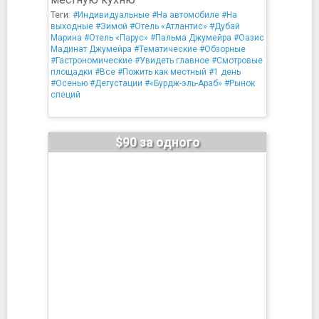
Теги:
#Индивидуальные
#На автомобиле
#На
выходные
#Зимой
#Отель «Атлантис»
#Дубай
Марина
#Отель «Парус»
#Пальма Джумейра
#Оазис
Мадинат Джумейра
#Тематические
#Обзорные
#Гастрономические
#Увидеть главное
#Смотровые
площадки
#Все
#Пожить как местный
#1 день
#Осенью
#Дегустации
#«Бурдж-эль-Араб»
#Рынок
специй
$90 за одного