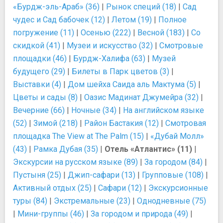
«Бурдж-эль-Араб» (36)
|
Рынок специй (18)
|
Сад
чудес и Сад бабочек (12)
|
Летом (19)
|
Полное
погружение (11)
|
Осенью (222)
|
Весной (183)
|
Со
скидкой (41)
|
Музеи и искусство (32)
|
Смотровые
площадки (46)
|
Бурдж-Халифа (63)
|
Музей
будущего (29)
|
Билеты в Парк цветов (3)
|
Выставки (4)
|
Дом шейха Саида аль Мактума (5)
|
Цветы и сады (8)
|
Оазис Мадинат Джумейра (32)
|
Вечерние (66)
|
Ночные (34)
|
На английском языке
(52)
|
Зимой (218)
|
Район Бастакия (12)
|
Смотровая
площадка The View at The Palm (15)
|
«Дубай Молл»
(43)
|
Рамка Дубая (35)
|
Отель «Атлантис» (11)
|
Экскурсии на русском языке (89)
|
За городом (84)
|
Пустыня (25)
|
Джип-сафари (13)
|
Групповые (108)
|
Активный отдых (25)
|
Сафари (12)
|
Экскурсионные
туры (84)
|
Экстремальные (23)
|
Однодневные (75)
|
Мини-группы (46)
|
За городом и природа (49)
|