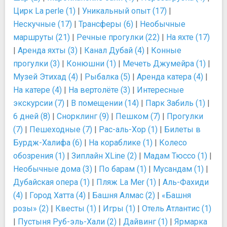
Цирк La perle (1)
|
Уникальный опыт (17)
|
Нескучные (17)
|
Трансферы (6)
|
Необычные
маршруты (21)
|
Речные прогулки (22)
|
На яхте (17)
|
Аренда яхты (3)
|
Канал Дубай (4)
|
Конные
прогулки (3)
|
Конюшни (1)
|
Мечеть Джумейра (1)
|
Музей Этихад (4)
|
Рыбалка (5)
|
Аренда катера (4)
|
На катере (4)
|
На вертолёте (3)
|
Интересные
экскурсии (7)
|
В помещении (14)
|
Парк Забиль (1)
|
6 дней (8)
|
Снорклинг (9)
|
Пешком (7)
|
Прогулки
(7)
|
Пешеходные (7)
|
Рас-аль-Хор (1)
|
Билеты в
Бурдж-Халифа (6)
|
На кораблике (1)
|
Колесо
обозрения (1)
|
Зиплайн XLine (2)
|
Мадам Тюссо (1)
|
Необычные дома (3)
|
По барам (1)
|
Мусандам (1)
|
Дубайская опера (1)
|
Пляж La Mer (1)
|
Аль-Фахиди
(4)
|
Город Хатта (4)
|
Башня Алмас (2)
|
«Башня
розы» (2)
|
Квесты (1)
|
Игры (1)
|
Отель Атлантис (1)
|
Пустыня Руб-эль-Хали (2)
|
Дайвинг (1)
|
Ярмарка