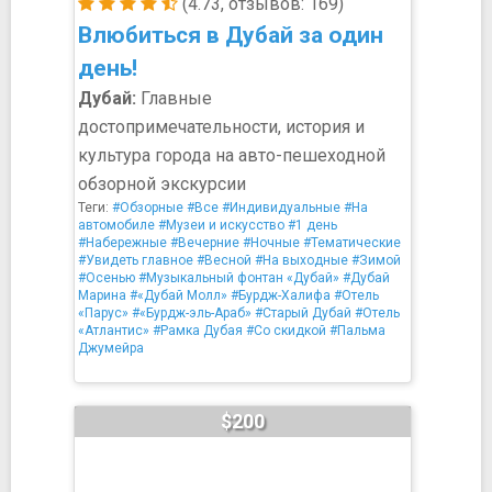
(4.73, отзывов: 169)
Влюбиться в Дубай за один
день!
Дубай:
Главные
достопримечательности, история и
культура города на авто-пешеходной
обзорной экскурсии
Теги:
#Обзорные
#Все
#Индивидуальные
#На
автомобиле
#Музеи и искусство
#1 день
#Набережные
#Вечерние
#Ночные
#Тематические
#Увидеть главное
#Весной
#На выходные
#Зимой
#Осенью
#Музыкальный фонтан «Дубай»
#Дубай
Марина
#«Дубай Молл»
#Бурдж-Халифа
#Отель
«Парус»
#«Бурдж-эль-Араб»
#Старый Дубай
#Отель
«Атлантис»
#Рамка Дубая
#Со скидкой
#Пальма
Джумейра
$200