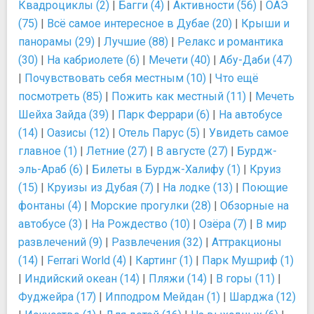
Квадроциклы (2)
|
Багги (4)
|
Активности (56)
|
ОАЭ
(75)
|
Всё самое интересное в Дубае (20)
|
Крыши и
панорамы (29)
|
Лучшие (88)
|
Релакс и романтика
(30)
|
На кабриолете (6)
|
Мечети (40)
|
Абу-Даби (47)
|
Почувствовать себя местным (10)
|
Что ещё
посмотреть (85)
|
Пожить как местный (11)
|
Мечеть
Шейха Зайда (39)
|
Парк Феррари (6)
|
На автобусе
(14)
|
Оазисы (12)
|
Отель Парус (5)
|
Увидеть самое
главное (1)
|
Летние (27)
|
В августе (27)
|
Бурдж-
эль-Араб (6)
|
Билеты в Бурдж-Халифу (1)
|
Круиз
(15)
|
Круизы из Дубая (7)
|
На лодке (13)
|
Поющие
фонтаны (4)
|
Морские прогулки (28)
|
Обзорные на
автобусе (3)
|
На Рождество (10)
|
Озёра (7)
|
В мир
развлечений (9)
|
Развлечения (32)
|
Аттракционы
(14)
|
Ferrari World (4)
|
Картинг (1)
|
Парк Мушриф (1)
|
Индийский океан (14)
|
Пляжи (14)
|
В горы (11)
|
Фуджейра (17)
|
Ипподром Мейдан (1)
|
Шарджа (12)