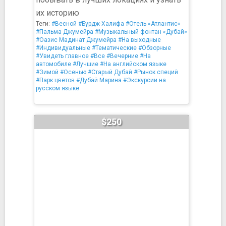
их историю
Теги:
#Весной
#Бурдж-Халифа
#Отель «Атлантис»
#Пальма Джумейра
#Музыкальный фонтан «Дубай»
#Оазис Мадинат Джумейра
#На выходные
#Индивидуальные
#Тематические
#Обзорные
#Увидеть главное
#Все
#Вечерние
#На
автомобиле
#Лучшие
#На английском языке
#Зимой
#Осенью
#Старый Дубай
#Рынок специй
#Парк цветов
#Дубай Марина
#Экскурсии на
русском языке
$250