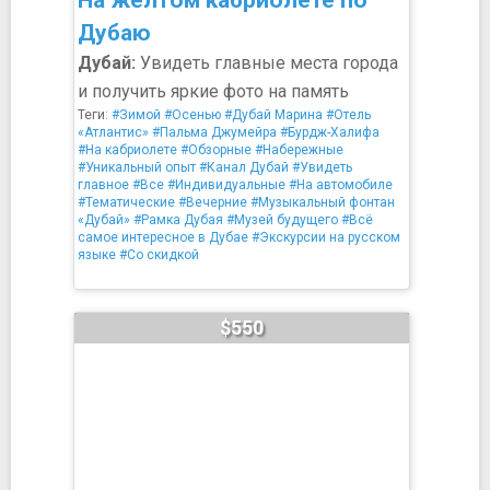
На жёлтом кабриолете по
Дубаю
Дубай:
Увидеть главные места города
и получить яркие фото на память
Теги:
#Зимой
#Осенью
#Дубай Марина
#Отель
«Атлантис»
#Пальма Джумейра
#Бурдж-Халифа
#На кабриолете
#Обзорные
#Набережные
#Уникальный опыт
#Канал Дубай
#Увидеть
главное
#Все
#Индивидуальные
#На автомобиле
#Тематические
#Вечерние
#Музыкальный фонтан
«Дубай»
#Рамка Дубая
#Музей будущего
#Всё
самое интересное в Дубае
#Экскурсии на русском
языке
#Со скидкой
$550