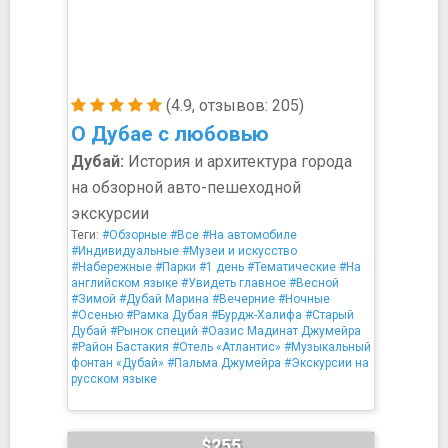
(4.9, отзывов: 205)
О Дубае с любовью
Дубай:
История и архитектура города
на обзорной авто-пешеходной
экскурсии
Теги:
#Обзорные
#Все
#На автомобиле
#Индивидуальные
#Музеи и искусство
#Набережные
#Парки
#1 день
#Тематические
#На
английском языке
#Увидеть главное
#Весной
#Зимой
#Дубай Марина
#Вечерние
#Ночные
#Осенью
#Рамка Дубая
#Бурдж-Халифа
#Старый
Дубай
#Рынок специй
#Оазис Мадинат Джумейра
#Район Бастакия
#Отель «Атлантис»
#Музыкальный
фонтан «Дубай»
#Пальма Джумейра
#Экскурсии на
русском языке
$255