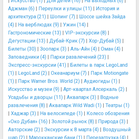
|
Искусство (1)
|
Для детей (16)
|
На выходных (6)
|
Аджман (6)
|
Переулки и улицы (11)
|
История и
архитектура (21)
|
Шопинг (7)
|
Шоссе шейха Зайда
(4)
|
На верблюдах (9)
|
Ужин (14)
|
Гастрономические (13)
|
VIP-экскурсии (8)
|
Дегустации (13)
|
Дубай-Крик (7)
|
Хор-Дубай (5)
|
Билеты (30)
|
Зоопарк (3)
|
Аль-Айн (4)
|
Оман (4)
|
Заповедники (4)
|
Парки развлечений (23)
|
Экспресс-экскурсии (41)
|
Билеты в парк LegoLand
(1)
|
LegoLand (2)
|
Океанариум (7)
|
Парк Motiongate
(1)
|
Парк Warner Bros. World (2)
|
Аудиогиды (1)
|
Искусство и музеи (9)
|
Арт-квартал Алсеркаль (2)
|
Усадьбы и дворцы (11)
|
Аквапарк (3)
|
Водные
развлечения (8)
|
Аквапарк Wild Wadi (1)
|
Театры (1)
|
Хаджар (3)
|
На велосипеде (1)
|
Колесо обозрения
«Око Дубая» (16)
|
Золотой рынок (8)
|
Природа (3)
|
Авторские (2)
|
Экскурсии к 8 марта (4)
|
Воздушный
шар (2)
|
Марокканские бани (1)
|
Перезагрузка (4)
|