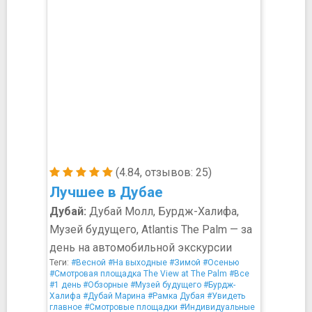
(4.84, отзывов: 25)
Лучшее в Дубае
Дубай:
Дубай Молл, Бурдж-Халифа,
Музей будущего, Atlantis The Palm — за
день на автомобильной экскурсии
Теги:
#Весной
#На выходные
#Зимой
#Осенью
#Смотровая площадка The View at The Palm
#Все
#1 день
#Обзорные
#Музей будущего
#Бурдж-
Халифа
#Дубай Марина
#Рамка Дубая
#Увидеть
главное
#Смотровые площадки
#Индивидуальные