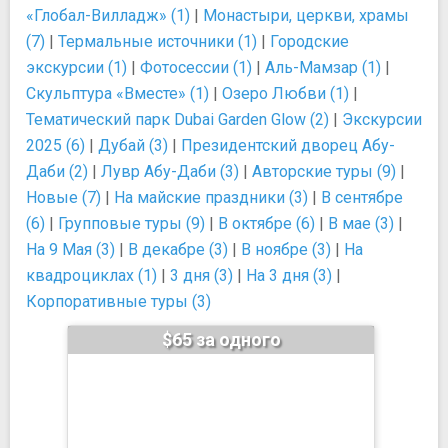
«Глобал-Вилладж» (1)
|
Монастыри, церкви, храмы
(7)
|
Термальные источники (1)
|
Городские
экскурсии (1)
|
Фотосессии (1)
|
Аль-Мамзар (1)
|
Скульптура «Вместе» (1)
|
Озеро Любви (1)
|
Тематический парк Dubai Garden Glow (2)
|
Экскурсии
2025 (6)
|
Дубай (3)
|
Президентский дворец Абу-
Даби (2)
|
Лувр Абу-Даби (3)
|
Авторские туры (9)
|
Новые (7)
|
На майские праздники (3)
|
В сентябре
(6)
|
Групповые туры (9)
|
В октябре (6)
|
В мае (3)
|
На 9 Мая (3)
|
В декабре (3)
|
В ноябре (3)
|
На
квадроциклах (1)
|
3 дня (3)
|
На 3 дня (3)
|
Корпоративные туры (3)
$65 за одного