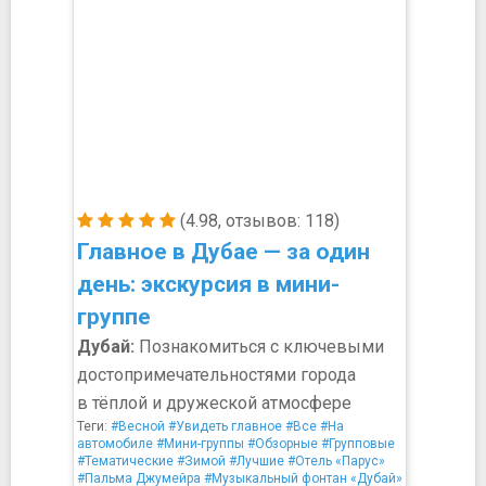
(4.98, отзывов: 118)
Главное в Дубае — за один
день: экскурсия в мини-
группе
Дубай:
Познакомиться с ключевыми
достопримечательностями города
в тёплой и дружеской атмосфере
Теги:
#Весной
#Увидеть главное
#Все
#На
автомобиле
#Мини-группы
#Обзорные
#Групповые
#Тематические
#Зимой
#Лучшие
#Отель «Парус»
#Пальма Джумейра
#Музыкальный фонтан «Дубай»