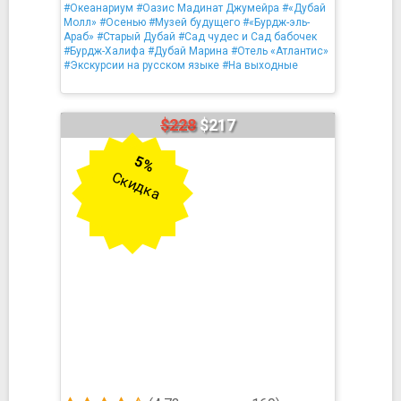
#Океанариум
#Оазис Мадинат Джумейра
#«Дубай
Молл»
#Осенью
#Музей будущего
#«Бурдж-эль-
Араб»
#Старый Дубай
#Сад чудес и Сад бабочек
#Бурдж-Халифа
#Дубай Марина
#Отель «Атлантис»
#Экскурсии на русском языке
#На выходные
$228
$217
5%
Скидка