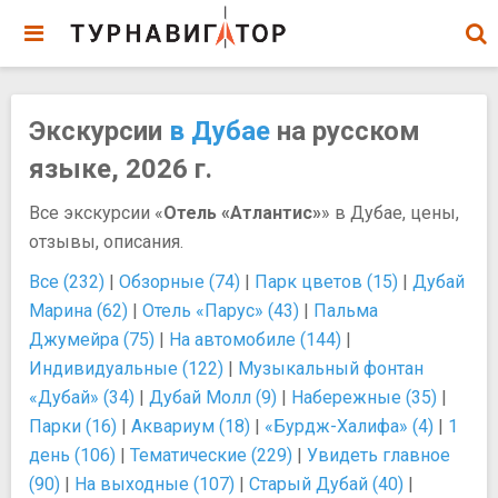
Экскурсии
в Дубае
на русском
языке, 2026 г.
Все экскурсии «
Отель «Атлантис»
» в Дубае, цены,
отзывы, описания.
Все (232)
|
Обзорные (74)
|
Парк цветов (15)
|
Дубай
Марина (62)
|
Отель «Парус» (43)
|
Пальма
Джумейра (75)
|
На автомобиле (144)
|
Индивидуальные (122)
|
Музыкальный фонтан
«Дубай» (34)
|
Дубай Молл (9)
|
Набережные (35)
|
Парки (16)
|
Аквариум (18)
|
«Бурдж-Халифа» (4)
|
1
день (106)
|
Тематические (229)
|
Увидеть главное
(90)
|
На выходные (107)
|
Старый Дубай (40)
|