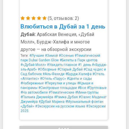
(5, отзывов: 2)
Влюбиться в Дубай за 1 день
Дубай:
Арабская Венеция, «Дубай
Молл», Бурдж-Халифа и многое
другое — на обзорной экскурсии
Теги:
#Лучшие
#Зимой
#Осенью
#Тематический
парк Dubai Garden Glow
#Билеты в Парк цветов
#«Дубай Молл»
#Увидеть главное
#1 день
#«Бурдж-
эль-Араб»
#Обзорные
#Старый Дубай
#Сад чудес и
Сад бабочек
#Аль-Фахиди
#Бурдж-Халифа
#Отель
«Атлантис»
#Отель «Парус»
#Цветы и сады
#Набережные
#Переулки и улицы
#Крыши и
панорамы
#Смотровые площадки
#Все
#Групповые
#На автомобиле
#Тематические
#Мини-группы
#Пальма Джумейра
#Рамка Дубая
#Оазис Мадинат
Джумейра
#Дубай Марина
#Музыкальный фонтан
«Дубай»
#Экскурсии на русском языке
#Экскурсии
2025