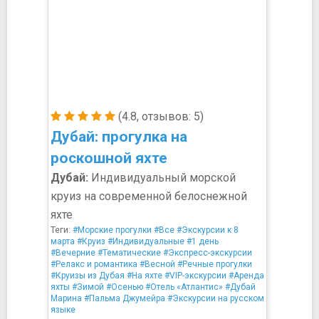
(4.8, отзывов: 5)
Дубай: прогулка на
роскошной яхте
Дубай:
Индивидуальный морской
круиз на современной белоснежной
яхте
Теги:
#Морские прогулки
#Все
#Экскурсии к 8
марта
#Круиз
#Индивидуальные
#1 день
#Вечерние
#Тематические
#Экспресс-экскурсии
#Релакс и романтика
#Весной
#Речные прогулки
#Круизы из Дубая
#На яхте
#VIP-экскурсии
#Аренда
яхты
#Зимой
#Осенью
#Отель «Атлантис»
#Дубай
Марина
#Пальма Джумейра
#Экскурсии на русском
языке