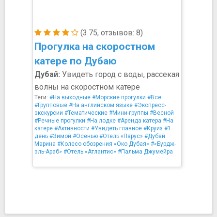
(3.75, отзывов: 8)
Прогулка на скоростном
катере по Дубаю
Дубай:
Увидеть город с воды, рассекая
волны на скоростном катере
Теги:
#На выходные
#Морские прогулки
#Все
#Групповые
#На английском языке
#Экспресс-
экскурсии
#Тематические
#Мини-группы
#Весной
#Речные прогулки
#На лодке
#Аренда катера
#На
катере
#Активности
#Увидеть главное
#Круиз
#1
день
#Зимой
#Осенью
#Отель «Парус»
#Дубай
Марина
#Колесо обозрения «Око Дубая»
#«Бурдж-
эль-Араб»
#Отель «Атлантис»
#Пальма Джумейра