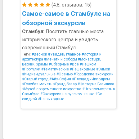
(4.8, отзывов: 15)
Самое-самое в Стамбуле на
обзорной экскурсии
Стамбул:
Посетить главные места
исторического центра и увидеть
современный Стамбул
Теги:
#Весной
#Увидеть главное
#История и
архитектура
#Мечети и соборы
#Монастыри,
церкви, храмы
#Обзорные
#Все
#Пешком
#Прогулки
#Тематические
#Пешеходные
#Зимой
#Индивидуальные
#Осенью
#Городские экскурсии
#Старый город
#Айя-София
#Площадь Ипподром
#Голубая мечеть
#Гранд-базар
#Цистерна Базилика
#Музей современного искусства
#Что посмотреть в
Стамбуле
#Экскурсии на русском языке
#Со
скидкой
#На выходные