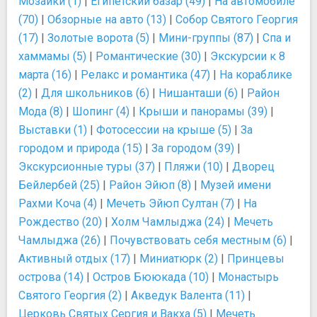
Мозаики (1)
|
Египетский базар (49)
|
На автомобиле
(70)
|
Обзорные на авто (13)
|
Собор Святого Георгия
(17)
|
Золотые ворота (5)
|
Мини-группы (87)
|
Спа и
хаммамы (5)
|
Романтические (30)
|
Экскурсии к 8
марта (16)
|
Релакс и романтика (47)
|
На кораблике
(2)
|
Для школьников (6)
|
Нишанташи (6)
|
Район
Мода (8)
|
Шопинг (4)
|
Крыши и панорамы (39)
|
Выставки (1)
|
Фотосессии на крыше (5)
|
За
городом и природа (15)
|
За городом (39)
|
Экскурсионные туры (37)
|
Пляжи (10)
|
Дворец
Бейлербей (25)
|
Район Эйюп (8)
|
Музей имени
Рахми Коча (4)
|
Мечеть Эйюп Султан (7)
|
На
Рождество (20)
|
Холм Чамлыджа (24)
|
Мечеть
Чамлыджа (26)
|
Почувствовать себя местным (6)
|
Активный отдых (17)
|
Миниатюрк (2)
|
Принцевы
острова (14)
|
Остров Бююкада (10)
|
Монастырь
Святого Георгия (2)
|
Акведук Валента (11)
|
Церковь Святых Сергия и Вакха (5)
|
Мечеть