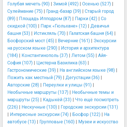
Голубая мечеть (90)
|
Зимой (492)
|
Осенью (527)
|
Сулеймание (75)
|
Гранд-базар (39)
|
Старый город
(89)
|
Площадь Ипподром (87)
|
Парки (42)
|
Со
скидкой (100)
|
Парк «Гюльхане» (12)
|
Девичья
башня (53)
|
Истикляль (70)
|
Галатская башня (64)
|
Босфорский мост (45)
|
Вечерние (161)
|
Экскурсии
на русском языке (290)
|
История и архитектура
(184)
|
Константинополь (37)
|
Летом (55)
|
Айя-
София (107)
|
Цистерна Базилика (63)
|
Гастрономические (39)
|
На английском языке (98)
|
Пожить как местный (79)
|
Дегустации (36)
|
Авторские (28)
|
Переулки и улицы (91)
|
Необычные маршруты (137)
|
Необычные темы и
маршруты (25)
|
Кадыкёй (33)
|
Что ещё посмотреть
(226)
|
Нескучные (130)
|
Городские экскурсии (131)
|
Интересные экскурсии (74)
|
Босфор (122)
|
На
автобусе (13)
|
Групповые (160)
|
Музеи и искусство