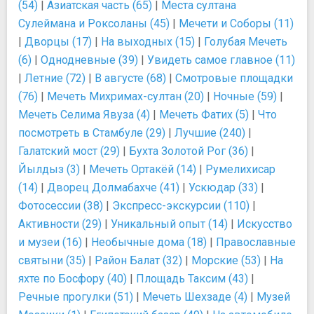
(54)
|
Азиатская часть (65)
|
Места султана
Сулеймана и Роксоланы (45)
|
Мечети и Соборы (11)
|
Дворцы (17)
|
На выходных (15)
|
Голубая Мечеть
(6)
|
Однодневные (39)
|
Увидеть самое главное (11)
|
Летние (72)
|
В августе (68)
|
Смотровые площадки
(76)
|
Мечеть Михримах-султан (20)
|
Ночные (59)
|
Мечеть Селима Явуза (4)
|
Мечеть Фатих (5)
|
Что
посмотреть в Стамбуле (29)
|
Лучшие (240)
|
Галатский мост (29)
|
Бухта Золотой Рог (36)
|
Йылдыз (3)
|
Мечеть Ортакёй (14)
|
Румелихисар
(14)
|
Дворец Долмабахче (41)
|
Ускюдар (33)
|
Фотосессии (38)
|
Экспресс-экскурсии (110)
|
Активности (29)
|
Уникальный опыт (14)
|
Искусство
и музеи (16)
|
Необычные дома (18)
|
Православные
святыни (35)
|
Район Балат (32)
|
Морские (53)
|
На
яхте по Босфору (40)
|
Площадь Таксим (43)
|
Речные прогулки (51)
|
Мечеть Шехзаде (4)
|
Музей