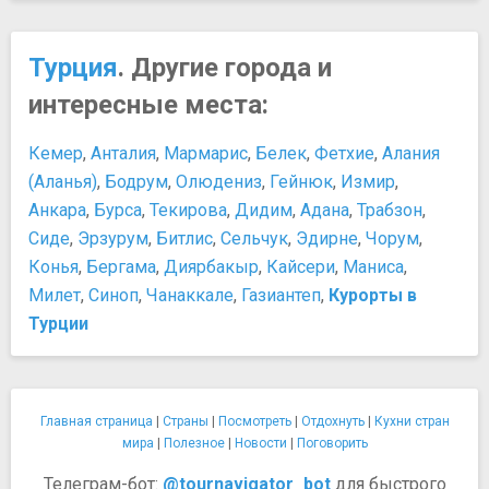
Турция
. Другие города и
интересные места:
Кемер
,
Анталия
,
Мармарис
,
Белек
,
Фетхие
,
Алания
(Аланья)
,
Бодрум
,
Олюдениз
,
Гейнюк
,
Измир
,
Анкара
,
Бурса
,
Текирова
,
Дидим
,
Адана
,
Трабзон
,
Сиде
,
Эрзурум
,
Битлис
,
Сельчук
,
Эдирне
,
Чорум
,
Конья
,
Бергама
,
Диярбакыр
,
Кайсери
,
Маниса
,
Милет
,
Синоп
,
Чанаккале
,
Газиантеп
,
Курорты в
Турции
Главная страница
|
Страны
|
Посмотреть
|
Отдохнуть
|
Кухни стран
мира
|
Полезное
|
Новости
|
Поговорить
Телеграм-бот:
@tournavigator_bot
для быстрого