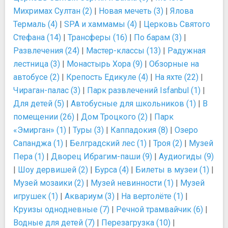
Михримах Султан (2)
|
Новая мечеть (3)
|
Ялова
Термаль (4)
|
SPA и хаммамы (4)
|
Церковь Святого
Стефана (14)
|
Трансферы (16)
|
По барам (3)
|
Развлечения (24)
|
Мастер-классы (13)
|
Радужная
лестница (3)
|
Монастырь Хора (9)
|
Обзорные на
автобусе (2)
|
Крепость Едикуле (4)
|
На яхте (22)
|
Чираган-палас (3)
|
Парк развлечений Isfanbul (1)
|
Для детей (5)
|
Автобусные для школьников (1)
|
В
помещении (26)
|
Дом Троцкого (2)
|
Парк
«Эмирган» (1)
|
Туры (3)
|
Каппадокия (8)
|
Озеро
Сапанджа (1)
|
Белградский лес (1)
|
Троя (2)
|
Музей
Пера (1)
|
Дворец Ибрагим-паши (9)
|
Аудиогиды (9)
|
Шоу дервишей (2)
|
Бурса (4)
|
Билеты в музеи (1)
|
Музей мозаики (2)
|
Музей невинности (1)
|
Музей
игрушек (1)
|
Аквариум (3)
|
На вертолёте (1)
|
Круизы однодневные (7)
|
Речной трамвайчик (6)
|
Водные для детей (7)
|
Перезагрузка (10)
|