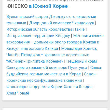
ЮНЕСКО
в Южной Корее
Вулканический остров Джеджу с его лавовыми
туннелями
|
Дворцовый комплекс Чхандоккун
|
Историческая область королевства Пэкче
|
Исторические территории Кёнджу
|
Мегалитические
захоронения – дольмены около городов Кочхан и
Хвасун и на острове Канхва
|
Монастырь Хэинса,
Чангён-Пханджон – хранилище деревянных
табличек «Трипитака Кореана»
|
Пещерный храм
Соккурам и храмовый комплекс Пульгукса
|
Санса,
буддийские горные монастыри в Корее
|
Совон -
корейские неоконфуцианские академии
|
Фольклорные деревни Кореи: Хахое и Яньдон
|
Храм Чонмё