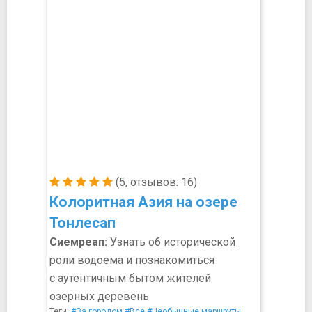
(5, отзывов: 16)
Колоритная Азия на озере
Тонлесап
Сиемреап:
Узнать об исторической
роли водоема и познакомиться
с аутентичным бытом жителей
озерных деревень
Теги:
#За городом
#Все
#Необычные маршруты