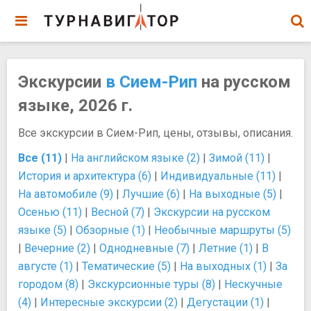
Экскурсии
в Сием-Рип
на русском
языке, 2026 г.
Все экскурсии в Сием-Рип, цены, отзывы, описания.
Все (11)
|
На английском языке (2)
|
Зимой (11)
|
История и архитектура (6)
|
Индивидуальные (11)
|
На автомобиле (9)
|
Лучшие (6)
|
На выходные (5)
|
Осенью (11)
|
Весной (7)
|
Экскурсии на русском
языке (5)
|
Обзорные (1)
|
Необычные маршруты (5)
|
Вечерние (2)
|
Однодневные (7)
|
Летние (1)
|
В
августе (1)
|
Тематические (5)
|
На выходных (1)
|
За
городом (8)
|
Экскурсионные туры (8)
|
Нескучные
(4)
|
Интересные экскурсии (2)
|
Дегустации (1)
|