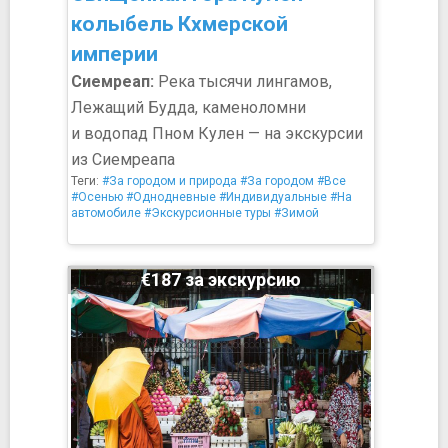
колыбель Кхмерской
империи
Сиемреап:
Река тысячи лингамов,
Лежащий Будда, каменоломни
и водопад Пном Кулен — на экскурсии
из Сиемреапа
Теги:
#За городом и природа
#За городом
#Все
#Осенью
#Однодневные
#Индивидуальные
#На
автомобиле
#Экскурсионные туры
#Зимой
€187 за экскурсию