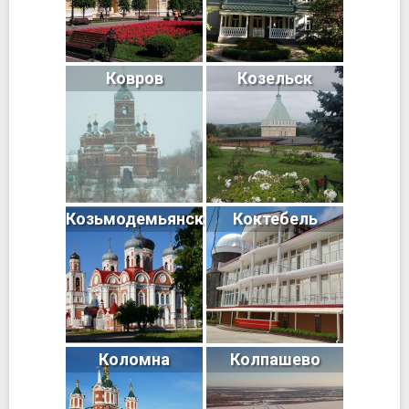
Ковров
Козельск
Козьмодемьянск
Коктебель
Коломна
Колпашево