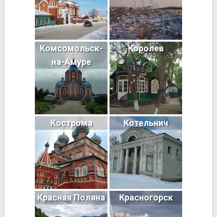
Комсомольск-
Королев
на-Амуре
Кострома
Котельнич
Красная Поляна
Красногорск