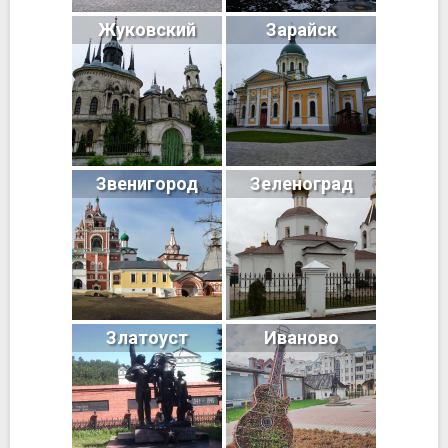
Жуковский
Зарайск
Звенигород
Зеленоград
Златоуст
Иваново