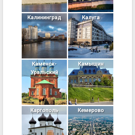
Калининград
Калуга
Каменск-
Камышин
Уральский
Каргополь
Кемерово