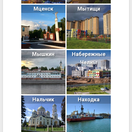
Мценск
Мытищи
Мышкин
Набережные
Челны
Нальчик
Находка