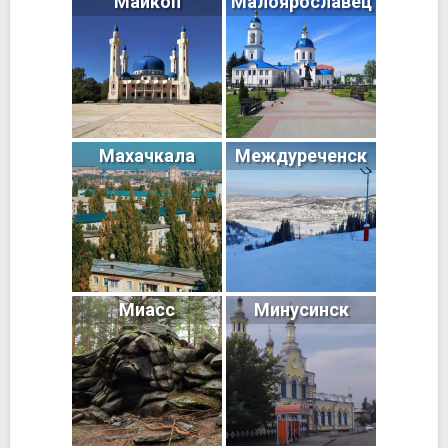
Майкоп
Малоярославец
Махачкала
Междуреченск
Миасс
Минусинск