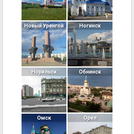
Новый Уренгой
Ногинск
Норильск
Обнинск
Омск
Орел