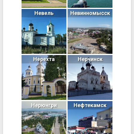
Невель
Невинномысск
Нерехта
Нерчинск
Нерюнгри
Нефтекамск