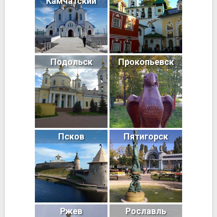
Камчатский
Подольск
Прокопьевск
Псков
Пятигорск
Ржев
Рославль