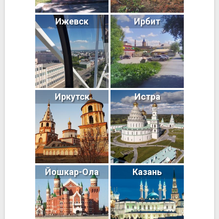
Ижевск
Ирбит
Иркутск
Истра
Йошкар-Ола
Казань