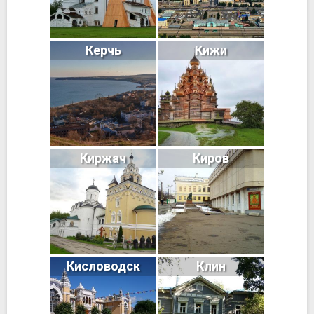
Керчь
Кижи
Киржач
Киров
Кисловодск
Клин