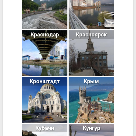
Краснодар
Красноярск
Кронштадт
Крым
Кубачи
Кунгур