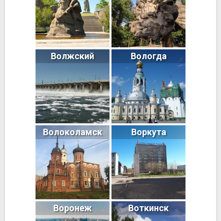
Волжский
Вологда
Волоколамск
Воркута
Воронеж
Воткинск