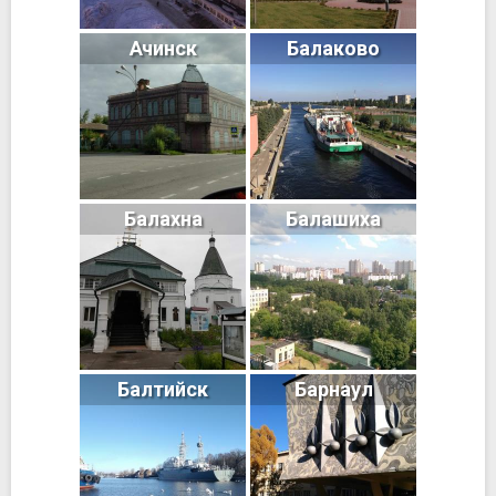
Ачинск
Балаково
Балахна
Балашиха
Балтийск
Барнаул