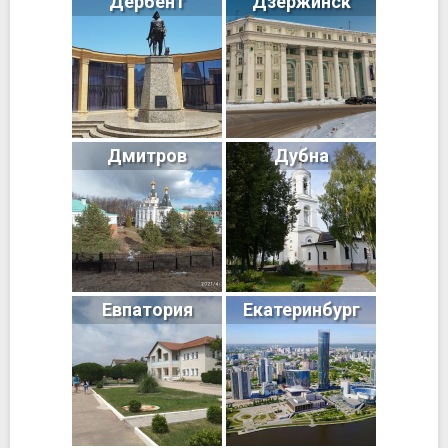
Дербент
Дзержинск
Дмитров
Дубна
Евпатория
Екатеринбург