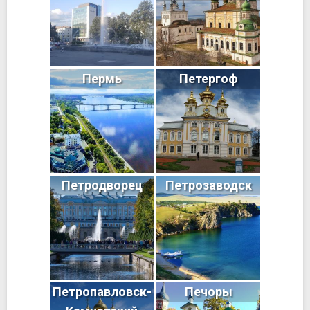
Пермь
Петергоф
Петродворец
Петрозаводск
Петропавловск-
Печоры