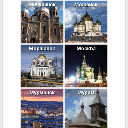
Мичуринск
Можайск
Моршанск
Москва
Мурманск
Муром