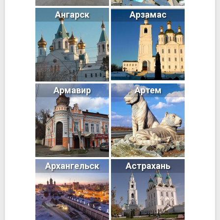
Ангарск
Арзамас
Армавир
Артем
Архангельск
Астрахань