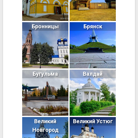
Бронницы
Брянск
Бугульма
Валдай
Великий
Великий Устюг
Новгород