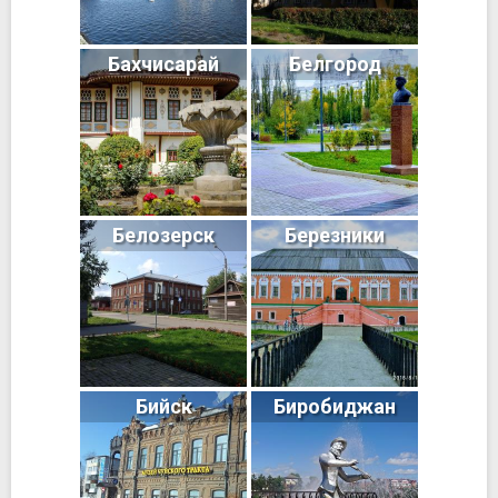
Бахчисарай
Белгород
Белозерск
Березники
Бийск
Биробиджан