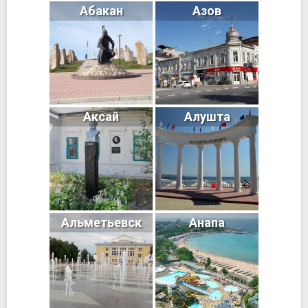
Абакан
Азов
Аксай
Алушта
Альметьевск
Анапа