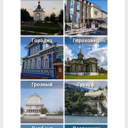
Городец
Гороховец
Грозный
Гурзуф