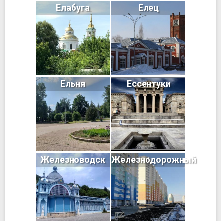
Елабуга
Елец
Ельня
Ессентуки
Железноводск
Железнодорожный