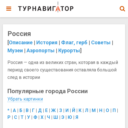
Россия
[
Описание
|
История
|
Флаг, герб
|
Советы
|
Музеи
|
Аэропорты
|
Курорты
]
Россия — одна из великих стран, которая в каждый
период своего существования оставляла большой
след в истории
Популярные города России
Убрать картинки
*
|
А
|
Б
|
В
|
Г
|
Д
|
Е
|
Ж
|
З
|
И
|
Й
|
К
|
Л
|
М
|
Н
|
О
|
П
|
Р
|
С
|
Т
|
У
|
Ф
|
Х
|
Ч
|
Ш
|
Э
|
Ю
|
Я