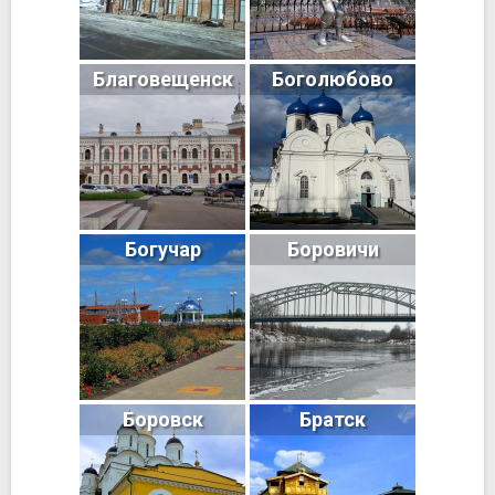
Благовещенск
Боголюбово
Богучар
Боровичи
Боровск
Братск