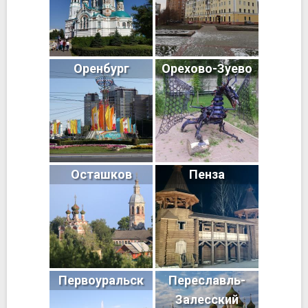
Оренбург
Орехово-Зуево
Осташков
Пенза
Первоуральск
Переславль-
Залесский