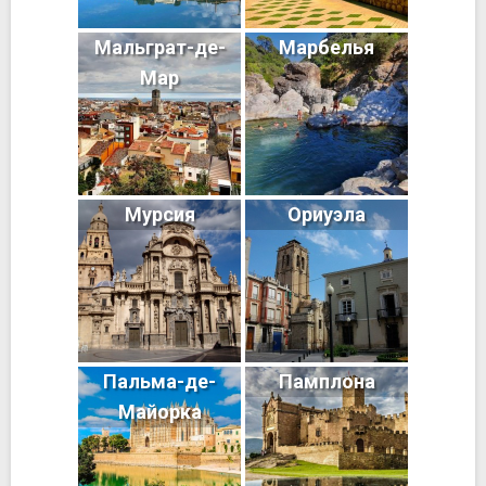
Мальграт-де-
Марбелья
Мар
Мурсия
Ориуэла
Пальма-де-
Памплона
Майорка