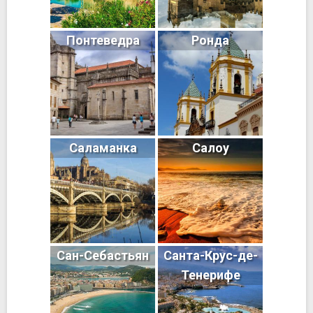
Понтеведра
Ронда
Саламанка
Салоу
Сан-Себастьян
Санта-Крус-де-
Тенерифе