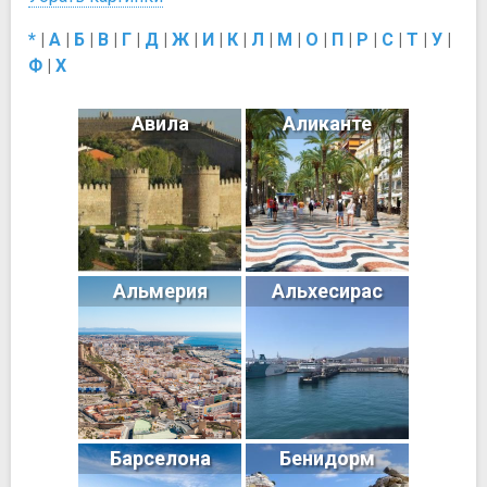
*
|
А
|
Б
|
В
|
Г
|
Д
|
Ж
|
И
|
К
|
Л
|
М
|
О
|
П
|
Р
|
С
|
Т
|
У
|
Ф
|
Х
Авила
Аликанте
Альмерия
Альхесирас
Барселона
Бенидорм