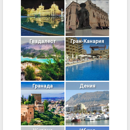
Гвадалест
Гран-Канария
Гранада
Дения