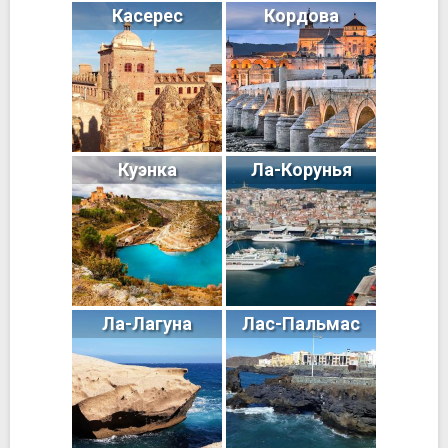
Касерес
Кордова
Куэнка
Ла-Корунья
Ла-Лагуна
Лас-Пальмас