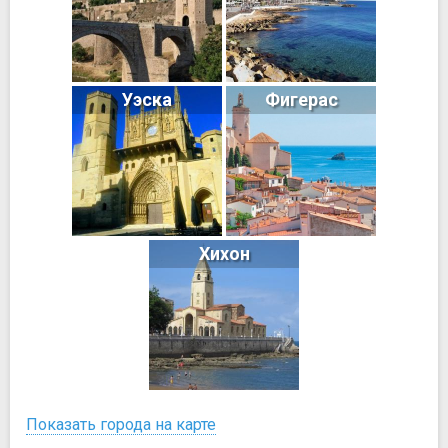
Уэска
Фигерас
Хихон
Показать города на карте