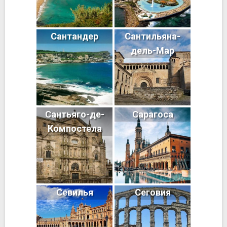
Сантандер
Сантильяна-
дель-Мар
Сантьяго-де-
Сарагоса
Компостела
Севилья
Сеговия