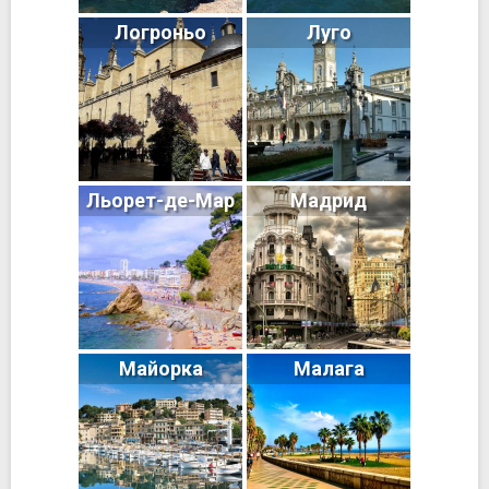
Логроньо
Луго
Льорет-де-Мар
Мадрид
Майорка
Малага