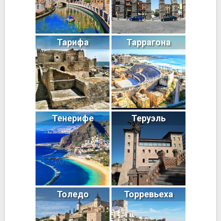
Тарифа
Таррагона
Тенерифе
Теруэль
Толедо
Торревьеха