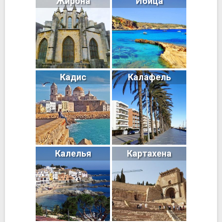
Жирона
Ибица
Кадис
Калафель
Калелья
Картахена