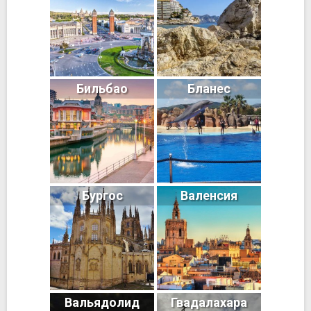
Бильбао
Бланес
Бургос
Валенсия
Вальядолид
Гвадалахара