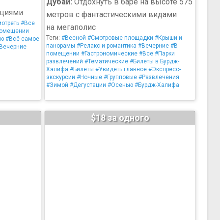
Дубай:
Отдохнуть в баре на высоте 575
яциями
метров с фантастическими видами
мотреть
#Все
на мегаполис
помещении
Теги:
#Весной
#Смотровые площадки
#Крыши и
ью
#Всё самое
панорамы
#Релакс и романтика
#Вечерние
#В
Вечерние
помещении
#Гастрономические
#Все
#Парки
развлечений
#Тематические
#Билеты в Бурдж-
Халифа
#Билеты
#Увидеть главное
#Экспресс-
экскурсии
#Ночные
#Групповые
#Развлечения
#Зимой
#Дегустации
#Осенью
#Бурдж-Халифа
$18 за одного