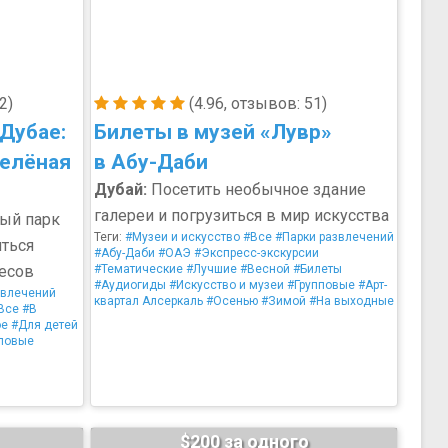
2)
(4.96, отзывов: 51)
Дубае:
Билеты в музей «Лувр»
Зелёная
в Абу-Даби
Дубай:
Посетить необычное здание
галереи и погрузиться в мир искусства
ый парк
Теги:
#Музеи и искусство
#Все
#Парки развлечений
иться
#Абу-Даби
#ОАЭ
#Экспресс-экскурсии
лесов
#Тематические
#Лучшие
#Весной
#Билеты
#Аудиогиды
#Искусство и музеи
#Групповые
#Арт-
звлечений
квартал Алсеркаль
#Осенью
#Зимой
#На выходные
Все
#В
ое
#Для детей
повые
$200 за одного