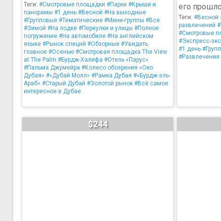
Теги:
#Смотровые площадки
#Парки
#Крыши и
его прошло
панорамы
#1 день
#Весной
#На выходные
Теги:
#Весной
#Групповые
#Тематические
#Мини-группы
#Все
развлечений
#
#Зимой
#На лодке
#Переулки и улицы
#Полное
#Смотровые п
погружение
#На автомобиле
#На английском
#Экспресс-экс
языке
#Рынок специй
#Обзорные
#Увидеть
#1 день
#Груп
главное
#Осенью
#Смотровая площадка The View
#Развлечения
at The Palm
#Бурдж-Халифа
#Отель «Парус»
#Пальма Джумейра
#Колесо обозрения «Око
Дубая»
#«Дубай Молл»
#Рамка Дубая
#«Бурдж-эль-
Араб»
#Старый Дубай
#Золотой рынок
#Всё самое
интересное в Дубае
$244