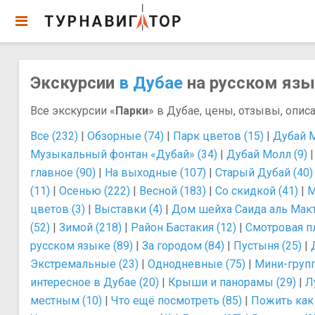
Экскурсии
в Дубае
на русском язык
Все экскурсии «
Парки
» в Дубае, цены, отзывы, описа
Все (232)
|
Обзорные (74)
|
Парк цветов (15)
|
Дубай М
Музыкальный фонтан «Дубай» (34)
|
Дубай Молл (9)
главное (90)
|
На выходные (107)
|
Старый Дубай (40)
(11)
|
Осенью (222)
|
Весной (183)
|
Со скидкой (41)
|
М
цветов (3)
|
Выставки (4)
|
Дом шейха Саида аль Макт
(52)
|
Зимой (218)
|
Район Бастакия (12)
|
Смотровая пл
русском языке (89)
|
За городом (84)
|
Пустыня (25)
|
Экстремальные (23)
|
Однодневные (75)
|
Мини-групп
интересное в Дубае (20)
|
Крыши и панорамы (29)
|
Л
местным (10)
|
Что ещё посмотреть (85)
|
Пожить как