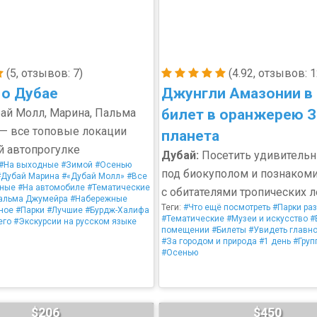
(5, отзывов: 7)
(4.92, отзывов: 1
 о Дубае
Джунгли Амазонии в 
ай Молл, Марина, Пальма
билет в оранжерею 
— все топовые локации
планета
й автопрогулке
Дубай:
Посетить удивительн
#На выходные
#Зимой
#Осенью
под биокуполом и познаком
#Дубай Марина
#«Дубай Молл»
#Все
ьные
#На автомобиле
#Тематические
с обитателями тропических 
альма Джумейра
#Набережные
Теги:
#Что ещё посмотреть
#Парки ра
ное
#Парки
#Лучшие
#Бурдж-Халифа
#Тематические
#Музеи и искусство
#
его
#Экскурсии на русском языке
помещении
#Билеты
#Увидеть главн
#За городом и природа
#1 день
#Груп
#Осенью
$206
$450