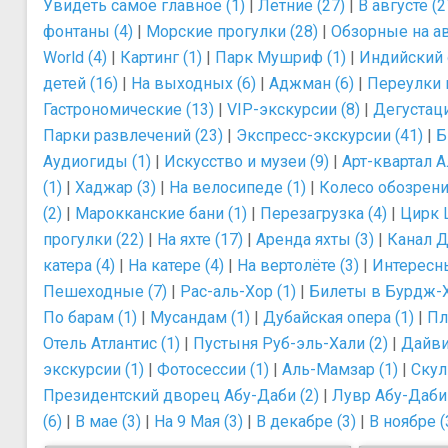
Увидеть самое главное (1)
|
Летние (27)
|
В августе (2
фонтаны (4)
|
Морские прогулки (28)
|
Обзорные на ав
World (4)
|
Картинг (1)
|
Парк Мушриф (1)
|
Индийский 
детей (16)
|
На выходных (6)
|
Аджман (6)
|
Переулки 
Гастрономические (13)
|
VIP-экскурсии (8)
|
Дегустаци
Парки развлечений (23)
|
Экспресс-экскурсии (41)
|
Б
Аудиогиды (1)
|
Искусство и музеи (9)
|
Арт-квартал А
(1)
|
Хаджар (3)
|
На велосипеде (1)
|
Колесо обозрени
(2)
|
Марокканские бани (1)
|
Перезагрузка (4)
|
Цирк L
прогулки (22)
|
На яхте (17)
|
Аренда яхты (3)
|
Канал Д
катера (4)
|
На катере (4)
|
На вертолёте (3)
|
Интересны
Пешеходные (7)
|
Рас-аль-Хор (1)
|
Билеты в Бурдж-Х
По барам (1)
|
Мусандам (1)
|
Дубайская опера (1)
|
Пл
Отель Атлантис (1)
|
Пустыня Руб-эль-Хали (2)
|
Дайви
экскурсии (1)
|
Фотосессии (1)
|
Аль-Мамзар (1)
|
Скул
Президентский дворец Абу-Даби (2)
|
Лувр Абу-Даби 
(6)
|
В мае (3)
|
На 9 Мая (3)
|
В декабре (3)
|
В ноябре (