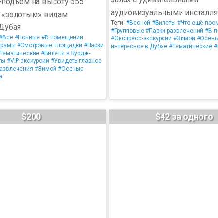
-подъём на высоту 555
аудиовизуальными инсталл
к «золотым» видам
Теги:
#Весной
#Билеты
#Что ещё пос
Дубая
#Групповые
#Парки развлечений
#В 
#Все
#Ночные
#В помещении
#Экспресс-экскурсии
#Зимой
#Осен
орамы
#Смотровые площадки
#Парки
интересное в Дубае
#Тематические
#
Тематические
#Билеты в Бурдж-
ты
#VIP-экскурсии
#Увидеть главное
азвлечения
#Зимой
#Осенью
а
$200
$42 за одного