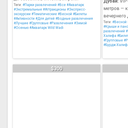
Дубай:
VIP
Теги:
#Парки развлечений
#Все
#Аквапарк
метров — 
#Экстремальные
#Аттракционы
#Экспресс-
экскурсии
#Тематические
#Весной
#Билеты
вечернего 
#Активности
#Для детей
#Водные развлечения
Теги:
#Весной
#Лучшие
#Групповые
#Развлечения
#Зимой
#Крыши и пан
#Осенью
#Аквапарк Wild Wadi
развлечений
#
Халифа
#Биле
#Групповые
#Р
#Бурдж-Халиф
$300