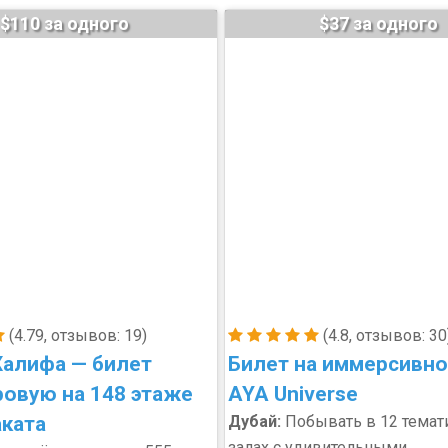
$110 за одного
$37 за одного
(4.79, отзывов: 19)
(4.8, отзывов: 30
алифа — билет
Билет на иммерсивн
ровую на 148 этаже
AYA Universe
аката
Дубай:
Побывать в 12 темат
залах с удивительными