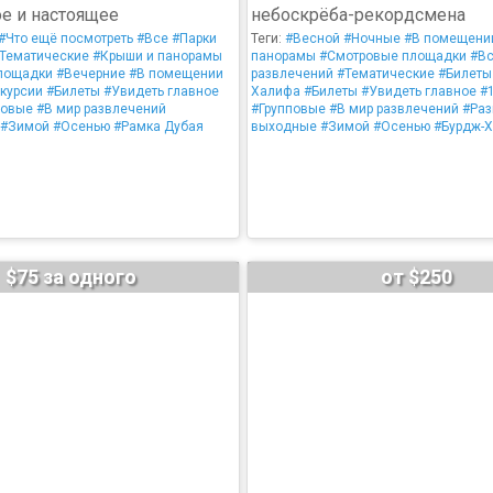
е и настоящее
небоскрёба-рекордсмена
#Что ещё посмотреть
#Все
#Парки
Теги:
#Весной
#Ночные
#В помещени
Тематические
#Крыши и панорамы
панорамы
#Смотровые площадки
#В
лощадки
#Вечерние
#В помещении
развлечений
#Тематические
#Билеты
курсии
#Билеты
#Увидеть главное
Халифа
#Билеты
#Увидеть главное
#
повые
#В мир развлечений
#Групповые
#В мир развлечений
#Раз
#Зимой
#Осенью
#Рамка Дубая
выходные
#Зимой
#Осенью
#Бурдж-
$75 за одного
от $250