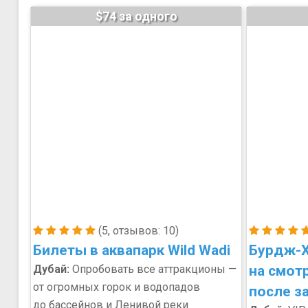
$74 за одного
(5, отзывов: 10)
Билеты в аквапарк Wild Wadi
Бурдж-Х
Дубай:
Опробовать все аттракционы —
на смот
от огромных горок и водопадов
после з
до бассейнов и Ленивой реки