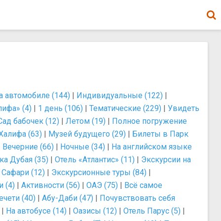
а автомобиле (144)
|
Индивидуальные (122)
|
ифа» (4)
|
1 день (106)
|
Тематические (229)
|
Увидеть
Сад бабочек (12)
|
Летом (19)
|
Полное погружение
алифа (63)
|
Музей будущего (29)
|
Билеты в Парк
|
Вечерние (66)
|
Ночные (34)
|
На английском языке
ка Дубая (35)
|
Отель «Атлантис» (11)
|
Экскурсии на
|
Сафари (12)
|
Экскурсионные туры (84)
|
и (4)
|
Активности (56)
|
ОАЭ (75)
|
Всё самое
чети (40)
|
Абу-Даби (47)
|
Почувствовать себя
|
На автобусе (14)
|
Оазисы (12)
|
Отель Парус (5)
|