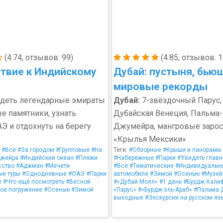
(4.74, отзывов: 99)
(4.85, отзывов: 1
твие к Индийскому
Дубай: пустыня, бью
мировые рекорды
деть легендарные эмираты
Дубай:
7-звёздочный Парус,
ые памятники, узнать
Дубайская Венеция, Пальма-
Э и отдохнуть на берегу
Джумейра, мангровые зарос
«Крылья Мексики»
#Все
#За городом
#Групповые
#На
Теги:
#Обзорные
#Крыши и панорамы
жейра
#Индийский океан
#Пляжи
#Набережные
#Парки
#Увидеть главн
сство
#Аджман
#Мечети
#Все
#Тематические
#Индивидуальн
ые туры
#Однодневные
#ОАЭ
#Парки
автомобиле
#Зимой
#Осенью
#Музей
е
#Что ещё посмотреть
#Весной
#«Дубай Молл»
#1 день
#Бурдж-Хали
ое погружение
#Осенью
#Зимой
«Парус»
#«Бурдж-эль-Араб»
#Пальма 
выходные
#Экскурсии на русском яз