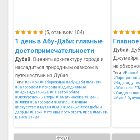
(5, отзывов: 104)
1 день в Абу-Даби: главные
Главное
достопримечательности
Дубай:
Дуб
Джумейра 
Дубай:
Оценить архитектуру города и
на обзорно
насладиться природным оазисом в
Теги:
#Весной
путешествии из Дубая
#Парк цветов
Теги:
#Зимой
#Набережные
#Абу-Даби
#Мечети
#Индивидуал
#За городом и природа
#Однодневные
#Обзорные
#П
#Индивидуальные
#На автомобиле
#Увидеть глав
#Экскурсионные туры
#Тематические
#1 день
#Музей будущ
#Пляжи
#За городом
#Оазисы
#Лучшие
#Искусство и музеи
#ОАЭ
#Осенью
#Усадьбы и
дворцы
#Парки
#Что ещё посмотреть
#Все
#Мечеть
Шейха Зайда
$270