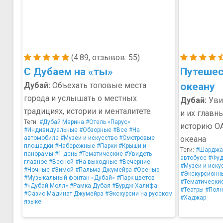
(4.89, отзывов: 55)
С Дубаем на «ты»
Путешес
Дубай:
Объехать топовые места
океану
города и услышать о местных
Дубай:
Уви
традициях, истории и менталитете
и их главн
Теги:
#Дубай Марина
#Отель «Парус»
историю ОА
#Индивидуальные
#Обзорные
#Все
#На
автомобиле
#Музеи и искусство
#Смотровые
океана
площадки
#Набережные
#Парки
#Крыши и
Теги:
#Шарджа
панорамы
#1 день
#Тематические
#Увидеть
автобусе
#Фуд
главное
#Весной
#На выходные
#Вечерние
#Музеи и иску
#Ночные
#Зимой
#Пальма Джумейра
#Осенью
#Экскурсионн
#Музыкальный фонтан «Дубай»
#Парк цветов
#Тематически
#«Дубай Молл»
#Рамка Дубая
#Бурдж-Халифа
#Театры
#Полн
#Оазис Мадинат Джумейра
#Экскурсии на русском
#Хаджар
языке