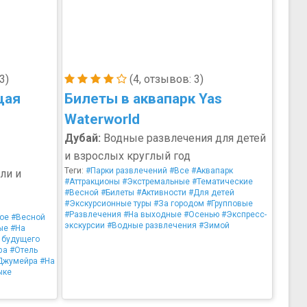
3)
(4, отзывов: 3)
щая
Билеты в аквапарк Yas
Waterworld
Дубай:
Водные развлечения для детей
и взрослых круглый год
Теги:
#Парки развлечений
#Все
#Аквапарк
ли и
#Аттракционы
#Экстремальные
#Тематические
#Весной
#Билеты
#Активности
#Для детей
#Экскурсионные туры
#За городом
#Групповые
#Развлечения
#На выходные
#Осенью
#Экспресс-
ое
#Весной
экскурсии
#Водные развлечения
#Зимой
ые
#На
 будущего
фа
#Отель
Джумейра
#На
ыке