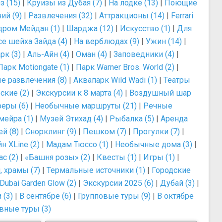
з (15)
|
Круизы из Дубая (7)
|
На лодке (13)
|
Поющие
ий (9)
|
Развлечения (32)
|
Аттракционы (14)
|
Ferrari
дром Мейдан (1)
|
Шарджа (12)
|
Искусство (1)
|
Для
е шейха Зайда (4)
|
На верблюдах (9)
|
Ужин (14)
|
рк (3)
|
Аль-Айн (4)
|
Оман (4)
|
Заповедники (4)
|
Парк Motiongate (1)
|
Парк Warner Bros. World (2)
|
е развлечения (8)
|
Аквапарк Wild Wadi (1)
|
Театры
ские (2)
|
Экскурсии к 8 марта (4)
|
Воздушный шар
еры (6)
|
Необычные маршруты (21)
|
Речные
ейра (1)
|
Музей Этихад (4)
|
Рыбалка (5)
|
Аренда
ей (8)
|
Снорклинг (9)
|
Пешком (7)
|
Прогулки (7)
|
н XLine (2)
|
Мадам Тюссо (1)
|
Необычные дома (3)
|
с (2)
|
«Башня розы» (2)
|
Квесты (1)
|
Игры (1)
|
 храмы (7)
|
Термальные источники (1)
|
Городские
ubai Garden Glow (2)
|
Экскурсии 2025 (6)
|
Дубай (3)
|
 (3)
|
В сентябре (6)
|
Групповые туры (9)
|
В октябре
вные туры (3)