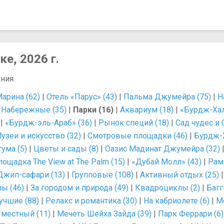
е, 2026 г.
ния.
арина (62)
|
Отель «Парус» (43)
|
Пальма Джумейра (75)
|
Н
|
Набережные (35)
|
Парки (16)
|
Аквариум (18)
|
«Бурдж-Хал
|
«Бурдж-эль-Араб» (36)
|
Рынок специй (18)
|
Сад чудес и 
узеи и искусство (32)
|
Смотровые площадки (46)
|
Бурдж-Х
ума (5)
|
Цветы и сады (8)
|
Оазис Мадинат Джумейра (32)
ощадка The View at The Palm (15)
|
«Дубай Молл» (43)
|
Рам
Джип-сафари (13)
|
Групповые (108)
|
Активный отдых (25)
ы (46)
|
За городом и природа (49)
|
Квадроциклы (2)
|
Багг
учшие (88)
|
Релакс и романтика (30)
|
На кабриолете (6)
|
Ме
 местный (11)
|
Мечеть Шейха Зайда (39)
|
Парк Феррари (6)