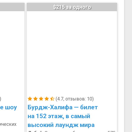
$215 за одного
)
(4.7, отзывов: 10)
ое шоу
Бурдж-Халифа — билет
на 152 этаж, в самый
ических
высокий лаундж мира