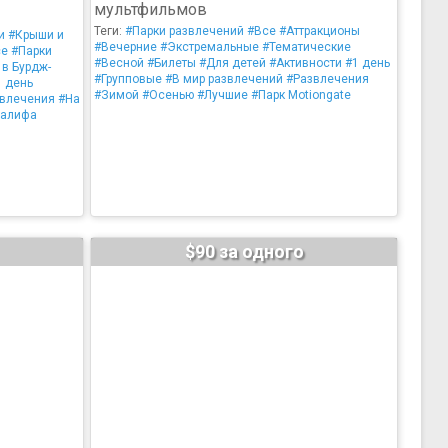
мультфильмов
Теги:
#Парки развлечений
#Все
#Аттракционы
и
#Крыши и
#Вечерние
#Экстремальные
#Тематические
се
#Парки
#Весной
#Билеты
#Для детей
#Активности
#1 день
 в Бурдж-
#Групповые
#В мир развлечений
#Развлечения
1 день
#Зимой
#Осенью
#Лучшие
#Парк Motiongate
влечения
#На
Халифа
$90 за одного