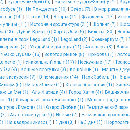
7)
|
Бурдж-эль-Араб (6)
|
Билеты в Бурдж-Халифу (1)
|
Круи
тобусе (3)
|
На Рождество (10)
|
Озёра (7)
|
В мир развлечен
океан (14)
|
Пляжи (14)
|
В горы (11)
|
Фуджейра (17)
|
Иппо
и улицы (11)
|
История и архитектура (21)
|
Шопинг (7)
|
Шосс
и (13)
|
Дубай-Крик (7)
|
Хор-Дубай (5)
|
Билеты (30)
|
Зоопа
илеты в парк LegoLand (1)
|
LegoLand (2)
|
Океанариум (7)
|
лсеркаль (2)
|
Усадьбы и дворцы (11)
|
Аквапарк (3)
|
Водны
я «Око Дубая» (16)
|
Золотой рынок (8)
|
Природа (3)
|
Автор
a perle (1)
|
Уникальный опыт (17)
|
Нескучные (17)
|
Трансф
убай (4)
|
Конные прогулки (3)
|
Конюшни (1)
|
Мечеть Джум
е экскурсии (7)
|
В помещении (14)
|
Парк Забиль (1)
|
6 дн
алифа (6)
|
На кораблике (1)
|
Колесо обозрения (1)
|
Зиплай
яж La Mer (1)
|
Аль-Фахиди (4)
|
Город Хатта (4)
|
Башня Алма
нг (1)
|
Ярмарка «Глобал-Вилладж» (1)
|
Монастыри, церкви,
ьптура «Вместе» (1)
|
Озеро Любви (1)
|
Тематический парк D
(3)
|
Авторские туры (9)
|
Новые (7)
|
На майские праздники
3)
|
На квадроциклах (1)
|
3 дня (3)
|
На 3 дня (3)
|
Корпорати