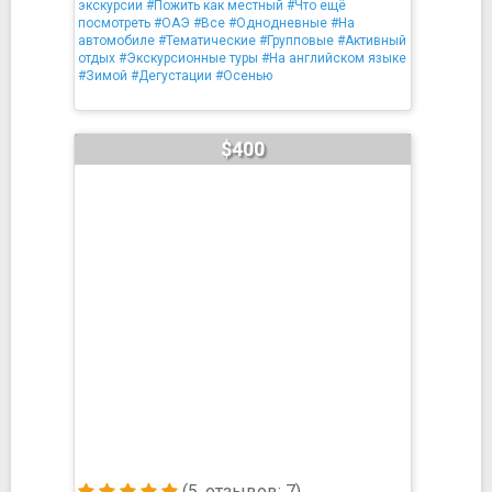
экскурсии
#Пожить как местный
#Что ещё
посмотреть
#ОАЭ
#Все
#Однодневные
#На
автомобиле
#Тематические
#Групповые
#Активный
отдых
#Экскурсионные туры
#На английском языке
#Зимой
#Дегустации
#Осенью
$400
(5, отзывов: 7)