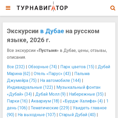
Экскурсии
в Дубае
на русском
языке, 2026 г.
Все экскурсии «
Пустыня
» в Дубае, цены, отзывы,
описания.
Все (232)
|
Обзорные (74)
|
Парк цветов (15)
|
Дубай
Марина (62)
|
Отель «Парус» (43)
|
Пальма
Джумейра (75)
|
На автомобиле (144)
|
Индивидуальные (122)
|
Музыкальный фонтан
«Дубай» (34)
|
Дубай Молл (9)
|
Набережные (35)
|
Парки (16)
|
Аквариум (18)
|
«Бурдж-Халифа» (4)
|
1
день (106)
|
Тематические (229)
|
Увидеть главное
(90)
|
На выходные (107)
|
Старый Дубай (40)
|