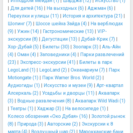
|
Ипподром Мейдан (1)
|
Шарджа (12)
|
Искусство (1)
|
Для детей (16)
|
На выходных (6)
|
Аджман (6)
|
Переулки и улицы (11)
|
История и архитектура (21)
|
Шопинг (7)
|
Шоссе шейха Зайда (4)
|
На верблюдах
(9)
|
Ужин (14)
|
Гастрономические (13)
|
VIP-
экскурсии (8)
|
Дегустации (13)
|
Дубай-Крик (7)
|
Хор-Дубай (5)
|
Билеты (30)
|
Зоопарк (3)
|
Аль-Айн
(4)
|
Оман (4)
|
Заповедники (4)
|
Парки развлечений
(23)
|
Экспресс-экскурсии (41)
|
Билеты в парк
LegoLand (1)
|
LegoLand (2)
|
Океанариум (7)
|
Парк
Motiongate (1)
|
Парк Warner Bros. World (2)
|
Аудиогиды (1)
|
Искусство и музеи (9)
|
Арт-квартал
Алсеркаль (2)
|
Усадьбы и дворцы (11)
|
Аквапарк
(3)
|
Водные развлечения (8)
|
Аквапарк Wild Wadi (1)
|
Театры (1)
|
Хаджар (3)
|
На велосипеде (1)
|
Колесо обозрения «Око Дубая» (16)
|
Золотой рынок
(8)
|
Природа (3)
|
Авторские (2)
|
Экскурсии к 8
марта (4)
|
Воздушный шар (2)
|
Марокканские бани