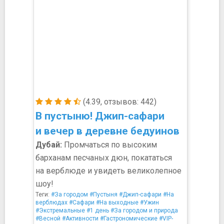
(4.39, отзывов: 442)
В пустыню! Джип-сафари
и вечер в деревне бедуинов
Дубай:
Промчаться по высоким
барханам песчаных дюн, покататься
на верблюде и увидеть великолепное
шоу!
Теги:
#За городом
#Пустыня
#Джип-сафари
#На
верблюдах
#Сафари
#На выходные
#Ужин
#Экстремальные
#1 день
#За городом и природа
#Весной
#Активности
#Гастрономические
#VIP-