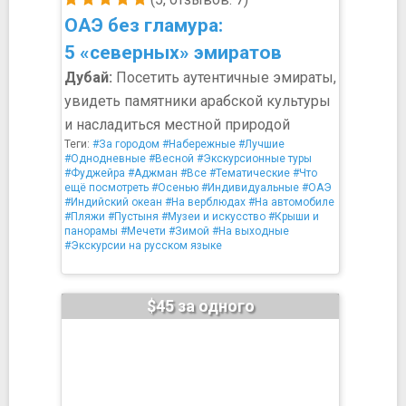
ОАЭ без гламура:
5 «северных» эмиратов
Дубай:
Посетить аутентичные эмираты,
увидеть памятники арабской культуры
и насладиться местной природой
Теги:
#За городом
#Набережные
#Лучшие
#Однодневные
#Весной
#Экскурсионные туры
#Фуджейра
#Аджман
#Все
#Тематические
#Что
ещё посмотреть
#Осенью
#Индивидуальные
#ОАЭ
#Индийский океан
#На верблюдах
#На автомобиле
#Пляжи
#Пустыня
#Музеи и искусство
#Крыши и
панорамы
#Мечети
#Зимой
#На выходные
#Экскурсии на русском языке
$45 за одного