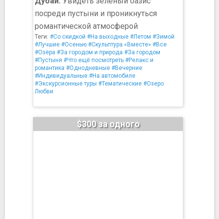
Дубай:
Увидеть зелёный оазис
посреди пустыни и проникнуться
романтической атмосферой
Теги:
#Со скидкой
#На выходные
#Летом
#Зимой
#Лучшие
#Осенью
#Скульптура «Вместе»
#Все
#Озёра
#За городом и природа
#За городом
#Пустыня
#Что ещё посмотреть
#Релакс и
романтика
#Однодневные
#Вечерние
#Индивидуальные
#На автомобиле
#Экскурсионные туры
#Тематические
#Озеро
Любви
$300 за одного