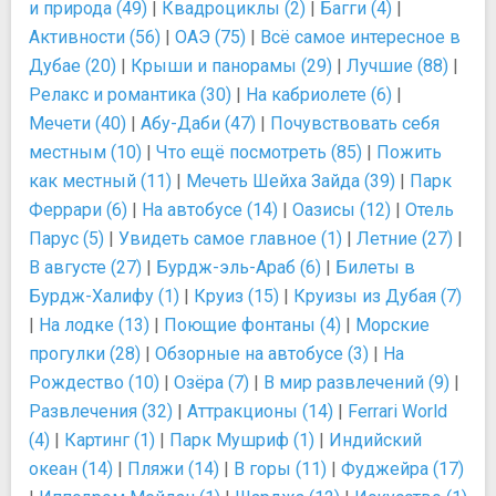
и природа (49)
|
Квадроциклы (2)
|
Багги (4)
|
Активности (56)
|
ОАЭ (75)
|
Всё самое интересное в
Дубае (20)
|
Крыши и панорамы (29)
|
Лучшие (88)
|
Релакс и романтика (30)
|
На кабриолете (6)
|
Мечети (40)
|
Абу-Даби (47)
|
Почувствовать себя
местным (10)
|
Что ещё посмотреть (85)
|
Пожить
как местный (11)
|
Мечеть Шейха Зайда (39)
|
Парк
Феррари (6)
|
На автобусе (14)
|
Оазисы (12)
|
Отель
Парус (5)
|
Увидеть самое главное (1)
|
Летние (27)
|
В августе (27)
|
Бурдж-эль-Араб (6)
|
Билеты в
Бурдж-Халифу (1)
|
Круиз (15)
|
Круизы из Дубая (7)
|
На лодке (13)
|
Поющие фонтаны (4)
|
Морские
прогулки (28)
|
Обзорные на автобусе (3)
|
На
Рождество (10)
|
Озёра (7)
|
В мир развлечений (9)
|
Развлечения (32)
|
Аттракционы (14)
|
Ferrari World
(4)
|
Картинг (1)
|
Парк Мушриф (1)
|
Индийский
океан (14)
|
Пляжи (14)
|
В горы (11)
|
Фуджейра (17)