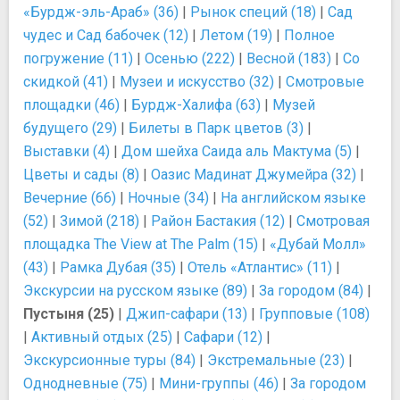
«Бурдж-эль-Араб» (36)
|
Рынок специй (18)
|
Сад
чудес и Сад бабочек (12)
|
Летом (19)
|
Полное
погружение (11)
|
Осенью (222)
|
Весной (183)
|
Со
скидкой (41)
|
Музеи и искусство (32)
|
Смотровые
площадки (46)
|
Бурдж-Халифа (63)
|
Музей
будущего (29)
|
Билеты в Парк цветов (3)
|
Выставки (4)
|
Дом шейха Саида аль Мактума (5)
|
Цветы и сады (8)
|
Оазис Мадинат Джумейра (32)
|
Вечерние (66)
|
Ночные (34)
|
На английском языке
(52)
|
Зимой (218)
|
Район Бастакия (12)
|
Смотровая
площадка The View at The Palm (15)
|
«Дубай Молл»
(43)
|
Рамка Дубая (35)
|
Отель «Атлантис» (11)
|
Экскурсии на русском языке (89)
|
За городом (84)
|
Пустыня (25)
|
Джип-сафари (13)
|
Групповые (108)
|
Активный отдых (25)
|
Сафари (12)
|
Экскурсионные туры (84)
|
Экстремальные (23)
|
Однодневные (75)
|
Мини-группы (46)
|
За городом