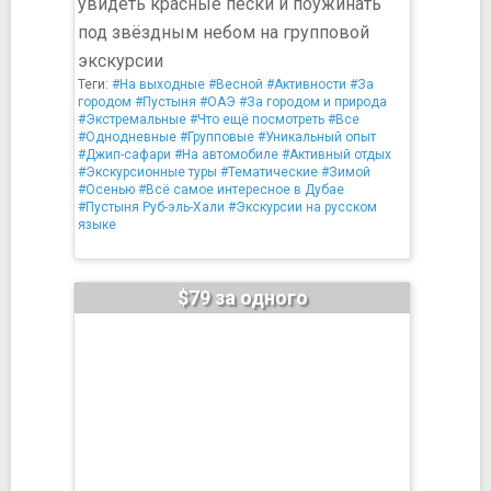
увидеть красные пески и поужинать
под звёздным небом на групповой
экскурсии
Теги:
#На выходные
#Весной
#Активности
#За
городом
#Пустыня
#ОАЭ
#За городом и природа
#Экстремальные
#Что ещё посмотреть
#Все
#Однодневные
#Групповые
#Уникальный опыт
#Джип-сафари
#На автомобиле
#Активный отдых
#Экскурсионные туры
#Тематические
#Зимой
#Осенью
#Всё самое интересное в Дубае
#Пустыня Руб-эль-Хали
#Экскурсии на русском
языке
$79 за одного