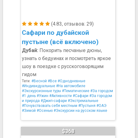
(4.83, отзывов: 29)
Сафари по дубайской
пустыне (всё включено)
Дубай:
Покорить песчаные дюны,
узнать о бедуинах и посмотреть яркое
шоу в поездке с русскоговорящим
гидом
Теги:
#Весной
#Все
#Однодневные
#Индивидуальные
#На автомобиле
#Экскурсионные туры
#Тематические
#За городом
#1 день
#Ужин
#Активности
#Сафари
#За городом
и природа
#Джип-сафари
#Экстремальные
#Почувствовать себя местным
#Пустыня
#ОАЭ
#Зимой
#Осенью
#Экскурсии на русском языке
$368