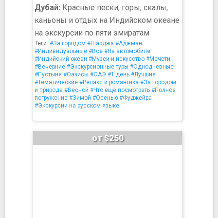
Дубай:
Красные пески, горы, скалы,
каньоны и отдых на Индийском океане
на экскурсии по пяти эмиратам
Теги:
#За городом
#Шарджа
#Аджман
#Индивидуальные
#Все
#На автомобиле
#Индийский океан
#Музеи и искусство
#Мечети
#Вечерние
#Экскурсионные туры
#Однодневные
#Пустыня
#Оазисы
#ОАЭ
#1 день
#Лучшие
#Тематические
#Релакс и романтика
#За городом
и природа
#Весной
#Что ещё посмотреть
#Полное
погружение
#Зимой
#Осенью
#Фуджейра
#Экскурсии на русском языке
от $250