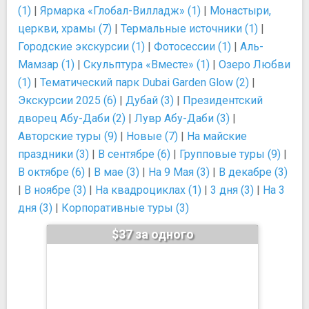
(1)
|
Ярмарка «Глобал-Вилладж» (1)
|
Монастыри,
церкви, храмы (7)
|
Термальные источники (1)
|
Городские экскурсии (1)
|
Фотосессии (1)
|
Аль-
Мамзар (1)
|
Скульптура «Вместе» (1)
|
Озеро Любви
(1)
|
Тематический парк Dubai Garden Glow (2)
|
Экскурсии 2025 (6)
|
Дубай (3)
|
Президентский
дворец Абу-Даби (2)
|
Лувр Абу-Даби (3)
|
Авторские туры (9)
|
Новые (7)
|
На майские
праздники (3)
|
В сентябре (6)
|
Групповые туры (9)
|
В октябре (6)
|
В мае (3)
|
На 9 Мая (3)
|
В декабре (3)
|
В ноябре (3)
|
На квадроциклах (1)
|
3 дня (3)
|
На 3
дня (3)
|
Корпоративные туры (3)
$37 за одного