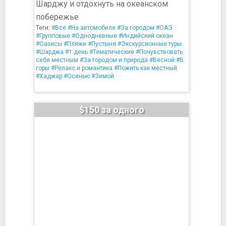
Шарджу и отдохнуть на океанском
побережье
Теги:
#Все
#На автомобиле
#За городом
#ОАЭ
#Групповые
#Однодневные
#Индийский океан
#Оазисы
#Пляжи
#Пустыня
#Экскурсионные туры
#Шарджа
#1 день
#Тематические
#Почувствовать
себя местным
#За городом и природа
#Весной
#В
горы
#Релакс и романтика
#Пожить как местный
#Хаджар
#Осенью
#Зимой
$150 за одного