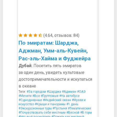
(4.64, отзывов: 84)
По эмиратам: Шарджа,
Аджман, Умм-аль-Кувейн,
Рас-эль-Хайма и Фуджейра
Дубай:
Посетить пять эмиратов
за один день, увидеть культовые
достопримечательности и искупаться
в океане
Теги:
#За городом
#Шарджа
#Аджман
#ОАЭ
#Мечети
#Все
#Групповые
#На автобусе
#Однодневные
#Индийский океан
#Музеи и
искусство
#Крыши и панорамы
#1 день
#Экскурсионные туры
#Пустыня
#Тематические
#Почувствовать себя местным
#Весной
#В горы
#Что ещё посмотреть
#Пожить как местный