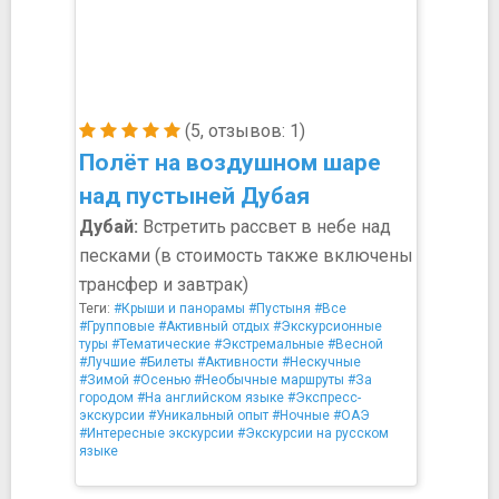
(5, отзывов: 1)
Полёт на воздушном шаре
над пустыней Дубая
Дубай:
Встретить рассвет в небе над
песками (в стоимость также включены
трансфер и завтрак)
Теги:
#Крыши и панорамы
#Пустыня
#Все
#Групповые
#Активный отдых
#Экскурсионные
туры
#Тематические
#Экстремальные
#Весной
#Лучшие
#Билеты
#Активности
#Нескучные
#Зимой
#Осенью
#Необычные маршруты
#За
городом
#На английском языке
#Экспресс-
экскурсии
#Уникальный опыт
#Ночные
#ОАЭ
#Интересные экскурсии
#Экскурсии на русском
языке