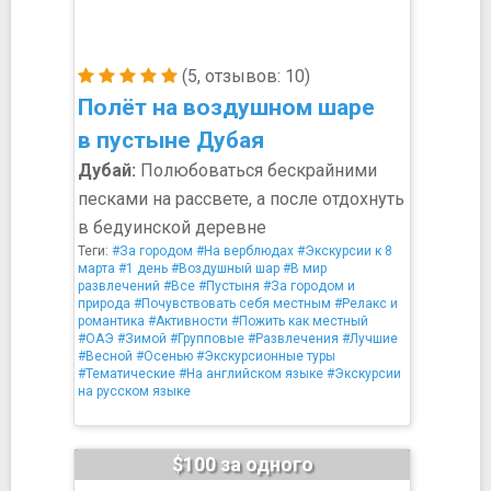
(5, отзывов: 10)
Полёт на воздушном шаре
в пустыне Дубая
Дубай:
Полюбоваться бескрайними
песками на рассвете, а после отдохнуть
в бедуинской деревне
Теги:
#За городом
#На верблюдах
#Экскурсии к 8
марта
#1 день
#Воздушный шар
#В мир
развлечений
#Все
#Пустыня
#За городом и
природа
#Почувствовать себя местным
#Релакс и
романтика
#Активности
#Пожить как местный
#ОАЭ
#Зимой
#Групповые
#Развлечения
#Лучшие
#Весной
#Осенью
#Экскурсионные туры
#Тематические
#На английском языке
#Экскурсии
на русском языке
$100 за одного