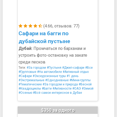
(4.66, отзывов: 77)
Сафари на багги по
дубайской пустыне
Дубай:
Промчаться по барханам и
устроить фото-остановку на закате
среди песков
Теги:
#За городом
#Пустыня
#Джип-сафари
#Все
#Групповые
#На автомобиле
#Активный отдых
#Сафари
#Экскурсионные туры
#1 день
#Экстремальные
#Однодневные
#Мини-группы
#Тематические
#За городом и природа
#Весной
#Квадроциклы
#Багги
#Активности
#ОАЭ
#Зимой
#Осенью
#Всё самое интересное в Дубае
$350 за одного