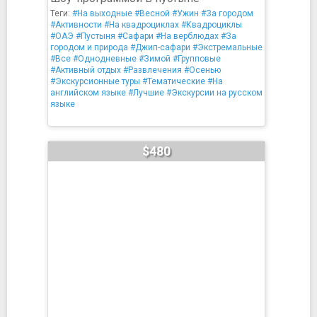
Теги:
#На выходные
#Весной
#Ужин
#За городом
#Активности
#На квадроциклах
#Квадроциклы
#ОАЭ
#Пустыня
#Сафари
#На верблюдах
#За
городом и природа
#Джип-сафари
#Экстремальные
#Все
#Однодневные
#Зимой
#Групповые
#Активный отдых
#Развлечения
#Осенью
#Экскурсионные туры
#Тематические
#На
английском языке
#Лучшие
#Экскурсии на русском
языке
$480