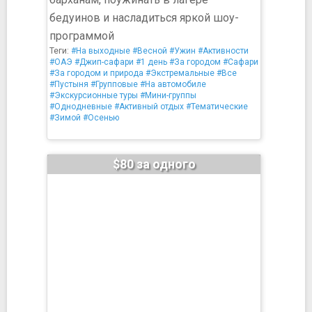
бедуинов и насладиться яркой шоу-
программой
Теги:
#На выходные
#Весной
#Ужин
#Активности
#ОАЭ
#Джип-сафари
#1 день
#За городом
#Сафари
#За городом и природа
#Экстремальные
#Все
#Пустыня
#Групповые
#На автомобиле
#Экскурсионные туры
#Мини-группы
#Однодневные
#Активный отдых
#Тематические
#Зимой
#Осенью
$80 за одного