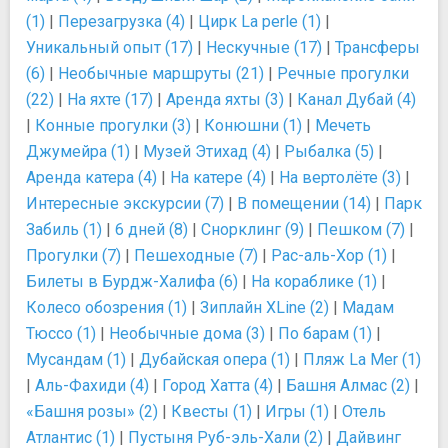
(1)
|
Перезагрузка (4)
|
Цирк La perle (1)
|
Уникальный опыт (17)
|
Нескучные (17)
|
Трансферы
(6)
|
Необычные маршруты (21)
|
Речные прогулки
(22)
|
На яхте (17)
|
Аренда яхты (3)
|
Канал Дубай (4)
|
Конные прогулки (3)
|
Конюшни (1)
|
Мечеть
Джумейра (1)
|
Музей Этихад (4)
|
Рыбалка (5)
|
Аренда катера (4)
|
На катере (4)
|
На вертолёте (3)
|
Интересные экскурсии (7)
|
В помещении (14)
|
Парк
Забиль (1)
|
6 дней (8)
|
Снорклинг (9)
|
Пешком (7)
|
Прогулки (7)
|
Пешеходные (7)
|
Рас-аль-Хор (1)
|
Билеты в Бурдж-Халифа (6)
|
На кораблике (1)
|
Колесо обозрения (1)
|
Зиплайн XLine (2)
|
Мадам
Тюссо (1)
|
Необычные дома (3)
|
По барам (1)
|
Мусандам (1)
|
Дубайская опера (1)
|
Пляж La Mer (1)
|
Аль-Фахиди (4)
|
Город Хатта (4)
|
Башня Алмас (2)
|
«Башня розы» (2)
|
Квесты (1)
|
Игры (1)
|
Отель
Атлантис (1)
|
Пустыня Руб-эль-Хали (2)
|
Дайвинг