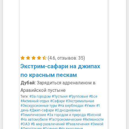
(4.6, отзывов: 35)
Экстрим-сафари на джипах
по красным пескам
Дубай:
Зарядиться адреналином в
Аравийской пустыне
Теги:
#За городом
#Пустыня
#Групповые
#Все
#Активный отдых
#Сафари
#Экстремальные
#Экскурсионные туры
#На верблюдах
#Ужин
#1
день
#Джип-сафари
#Однодневные
#Тематические
#За городом и природа
#Весной
#На автомобиле
#Гастрономические
#Активности
#ОАЭ
#В мир развлечений
#Развлечения
#Зимой
#Дегустации
#Осенью
#На выходные