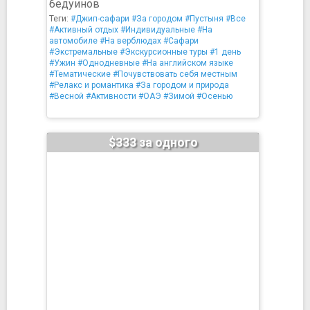
бедуинов
Теги:
#Джип-сафари
#За городом
#Пустыня
#Все
#Активный отдых
#Индивидуальные
#На
автомобиле
#На верблюдах
#Сафари
#Экстремальные
#Экскурсионные туры
#1 день
#Ужин
#Однодневные
#На английском языке
#Тематические
#Почувствовать себя местным
#Релакс и романтика
#За городом и природа
#Весной
#Активности
#ОАЭ
#Зимой
#Осенью
$333 за одного