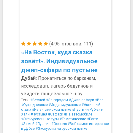
(4.95, отзывов: 111)
«На Восток, куда сказка
зовёт!». Индивидуальное
джип-сафари по пустыне
Дубай:
Прокатиться по барханам,
исследовать лагерь бедуинов и
увидеть танцевальное шоу
Теги:
#Весной
#За городом
#Джип-сафари
#Все
#Однодневные
#Индивидуальные
#Активный
отдых
#На английском языке
#Пустыня Руб-эль-
Хали
#Пустыня
#Сафари
#На автомобиле
#Экскурсионные туры
#Тематические
#Багги
#Зимой
#Лучшие
#Осенью
#Всё самое интересное
в Дубае
#Экскурсии на русском языке