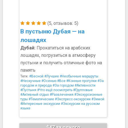
(5, отзывов: 5)
В пустыню Дубая — на
лошадях
Дубай:
Прокатиться на арабских
лошадях, погрузиться в атмосферу
пустыни и получить отличные фото на
память
Теги:
#Весной
#Лучшие
#Необычные маршруты
#Нескучные
#Осенью
#Все
#Конные прогулки
#За
городом и природа
#За городом
#Активности
#Пустыня
#Что ещё посмотреть
#Групповые
#Активный отдых
#Развлечения
#Экскурсионные
туры
#Тематические
#Экспресс-экскурсии
#Зимой
#Интересные экскурсии
#Экскурсии на русском
языке
$47 за одного