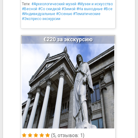
Теги:
#Археологический музей
#Музеи и искусство
#Весной
#Со скидкой
#Зимой
#На выходные
#Все
#Индивидуальные
#Осенью
#Тематические
#Экспресс-экскурсии
€220 за экскурсию
(5, отзывов: 1)