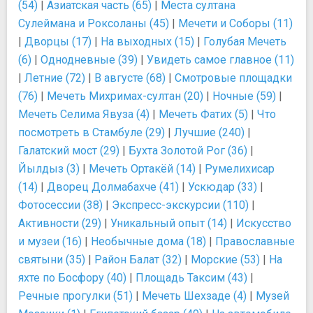
(54)
|
Азиатская часть (65)
|
Места султана
Сулеймана и Роксоланы (45)
|
Мечети и Соборы (11)
|
Дворцы (17)
|
На выходных (15)
|
Голубая Мечеть
(6)
|
Однодневные (39)
|
Увидеть самое главное (11)
|
Летние (72)
|
В августе (68)
|
Смотровые площадки
(76)
|
Мечеть Михримах-султан (20)
|
Ночные (59)
|
Мечеть Селима Явуза (4)
|
Мечеть Фатих (5)
|
Что
посмотреть в Стамбуле (29)
|
Лучшие (240)
|
Галатский мост (29)
|
Бухта Золотой Рог (36)
|
Йылдыз (3)
|
Мечеть Ортакёй (14)
|
Румелихисар
(14)
|
Дворец Долмабахче (41)
|
Ускюдар (33)
|
Фотосессии (38)
|
Экспресс-экскурсии (110)
|
Активности (29)
|
Уникальный опыт (14)
|
Искусство
и музеи (16)
|
Необычные дома (18)
|
Православные
святыни (35)
|
Район Балат (32)
|
Морские (53)
|
На
яхте по Босфору (40)
|
Площадь Таксим (43)
|
Речные прогулки (51)
|
Мечеть Шехзаде (4)
|
Музей