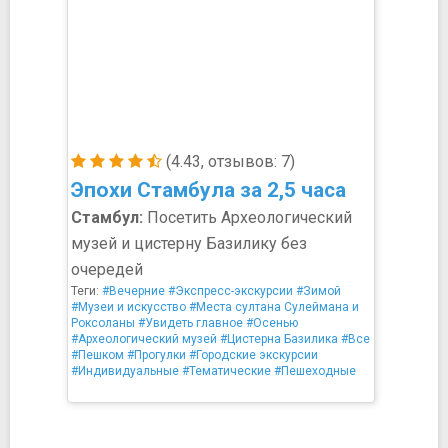
(4.43, отзывов: 7)
Эпохи Стамбула за 2,5 часа
Стамбул:
Посетить Археологический
музей и цистерну Базилику без
очередей
Теги:
#Вечерние
#Экспресс-экскурсии
#Зимой
#Музеи и искусство
#Места султана Сулеймана и
Роксоланы
#Увидеть главное
#Осенью
#Археологический музей
#Цистерна Базилика
#Все
#Пешком
#Прогулки
#Городские экскурсии
#Индивидуальные
#Тематические
#Пешеходные