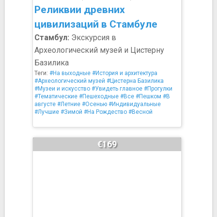
Реликвии древних
цивилизаций в Стамбуле
Стамбул:
Экскурсия в
Археологический музей и Цистерну
Базилика
Теги:
#На выходные
#История и архитектура
#Археологический музей
#Цистерна Базилика
#Музеи и искусство
#Увидеть главное
#Прогулки
#Тематические
#Пешеходные
#Все
#Пешком
#В
августе
#Летние
#Осенью
#Индивидуальные
#Лучшие
#Зимой
#На Рождество
#Весной
€169