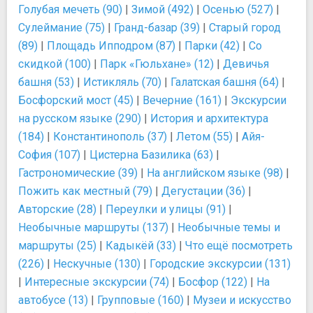
Голубая мечеть (90)
|
Зимой (492)
|
Осенью (527)
|
Сулеймание (75)
|
Гранд-базар (39)
|
Старый город
(89)
|
Площадь Ипподром (87)
|
Парки (42)
|
Со
скидкой (100)
|
Парк «Гюльхане» (12)
|
Девичья
башня (53)
|
Истикляль (70)
|
Галатская башня (64)
|
Босфорский мост (45)
|
Вечерние (161)
|
Экскурсии
на русском языке (290)
|
История и архитектура
(184)
|
Константинополь (37)
|
Летом (55)
|
Айя-
София (107)
|
Цистерна Базилика (63)
|
Гастрономические (39)
|
На английском языке (98)
|
Пожить как местный (79)
|
Дегустации (36)
|
Авторские (28)
|
Переулки и улицы (91)
|
Необычные маршруты (137)
|
Необычные темы и
маршруты (25)
|
Кадыкёй (33)
|
Что ещё посмотреть
(226)
|
Нескучные (130)
|
Городские экскурсии (131)
|
Интересные экскурсии (74)
|
Босфор (122)
|
На
автобусе (13)
|
Групповые (160)
|
Музеи и искусство