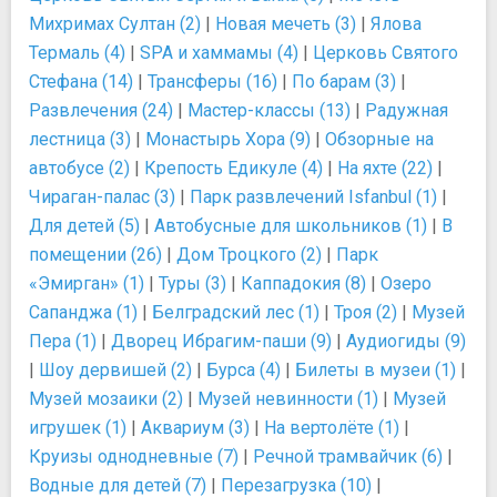
Михримах Султан (2)
|
Новая мечеть (3)
|
Ялова
Термаль (4)
|
SPA и хаммамы (4)
|
Церковь Святого
Стефана (14)
|
Трансферы (16)
|
По барам (3)
|
Развлечения (24)
|
Мастер-классы (13)
|
Радужная
лестница (3)
|
Монастырь Хора (9)
|
Обзорные на
автобусе (2)
|
Крепость Едикуле (4)
|
На яхте (22)
|
Чираган-палас (3)
|
Парк развлечений Isfanbul (1)
|
Для детей (5)
|
Автобусные для школьников (1)
|
В
помещении (26)
|
Дом Троцкого (2)
|
Парк
«Эмирган» (1)
|
Туры (3)
|
Каппадокия (8)
|
Озеро
Сапанджа (1)
|
Белградский лес (1)
|
Троя (2)
|
Музей
Пера (1)
|
Дворец Ибрагим-паши (9)
|
Аудиогиды (9)
|
Шоу дервишей (2)
|
Бурса (4)
|
Билеты в музеи (1)
|
Музей мозаики (2)
|
Музей невинности (1)
|
Музей
игрушек (1)
|
Аквариум (3)
|
На вертолёте (1)
|
Круизы однодневные (7)
|
Речной трамвайчик (6)
|
Водные для детей (7)
|
Перезагрузка (10)
|