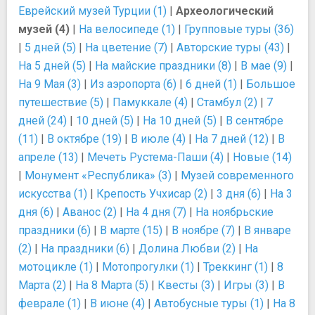
Еврейский музей Турции (1)
|
Археологический
музей (4)
|
На велосипеде (1)
|
Групповые туры (36)
|
5 дней (5)
|
На цветение (7)
|
Авторские туры (43)
|
На 5 дней (5)
|
На майские праздники (8)
|
В мае (9)
|
На 9 Мая (3)
|
Из аэропорта (6)
|
6 дней (1)
|
Большое
путешествие (5)
|
Памуккале (4)
|
Стамбул (2)
|
7
дней (24)
|
10 дней (5)
|
На 10 дней (5)
|
В сентябре
(11)
|
В октябре (19)
|
В июле (4)
|
На 7 дней (12)
|
В
апреле (13)
|
Мечеть Рустема-Паши (4)
|
Новые (14)
|
Монумент «Республика» (3)
|
Музей современного
искусства (1)
|
Крепость Учхисар (2)
|
3 дня (6)
|
На 3
дня (6)
|
Аванос (2)
|
На 4 дня (7)
|
На ноябрьские
праздники (6)
|
В марте (15)
|
В ноябре (7)
|
В январе
(2)
|
На праздники (6)
|
Долина Любви (2)
|
На
мотоцикле (1)
|
Мотопрогулки (1)
|
Треккинг (1)
|
8
Марта (2)
|
На 8 Марта (5)
|
Квесты (3)
|
Игры (3)
|
В
феврале (1)
|
В июне (4)
|
Автобусные туры (1)
|
На 8