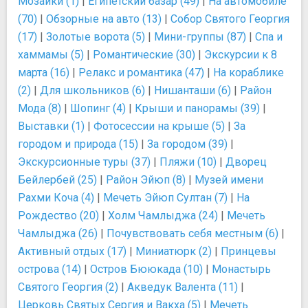
Мозаики (1)
|
Египетский базар (49)
|
На автомобиле
(70)
|
Обзорные на авто (13)
|
Собор Святого Георгия
(17)
|
Золотые ворота (5)
|
Мини-группы (87)
|
Спа и
хаммамы (5)
|
Романтические (30)
|
Экскурсии к 8
марта (16)
|
Релакс и романтика (47)
|
На кораблике
(2)
|
Для школьников (6)
|
Нишанташи (6)
|
Район
Мода (8)
|
Шопинг (4)
|
Крыши и панорамы (39)
|
Выставки (1)
|
Фотосессии на крыше (5)
|
За
городом и природа (15)
|
За городом (39)
|
Экскурсионные туры (37)
|
Пляжи (10)
|
Дворец
Бейлербей (25)
|
Район Эйюп (8)
|
Музей имени
Рахми Коча (4)
|
Мечеть Эйюп Султан (7)
|
На
Рождество (20)
|
Холм Чамлыджа (24)
|
Мечеть
Чамлыджа (26)
|
Почувствовать себя местным (6)
|
Активный отдых (17)
|
Миниатюрк (2)
|
Принцевы
острова (14)
|
Остров Бююкада (10)
|
Монастырь
Святого Георгия (2)
|
Акведук Валента (11)
|
Церковь Святых Сергия и Вакха (5)
|
Мечеть