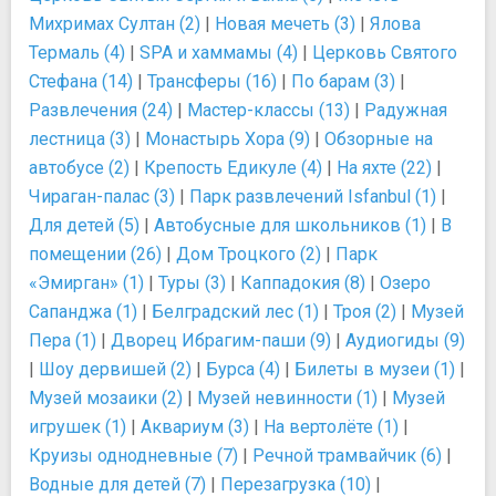
Михримах Султан (2)
|
Новая мечеть (3)
|
Ялова
Термаль (4)
|
SPA и хаммамы (4)
|
Церковь Святого
Стефана (14)
|
Трансферы (16)
|
По барам (3)
|
Развлечения (24)
|
Мастер-классы (13)
|
Радужная
лестница (3)
|
Монастырь Хора (9)
|
Обзорные на
автобусе (2)
|
Крепость Едикуле (4)
|
На яхте (22)
|
Чираган-палас (3)
|
Парк развлечений Isfanbul (1)
|
Для детей (5)
|
Автобусные для школьников (1)
|
В
помещении (26)
|
Дом Троцкого (2)
|
Парк
«Эмирган» (1)
|
Туры (3)
|
Каппадокия (8)
|
Озеро
Сапанджа (1)
|
Белградский лес (1)
|
Троя (2)
|
Музей
Пера (1)
|
Дворец Ибрагим-паши (9)
|
Аудиогиды (9)
|
Шоу дервишей (2)
|
Бурса (4)
|
Билеты в музеи (1)
|
Музей мозаики (2)
|
Музей невинности (1)
|
Музей
игрушек (1)
|
Аквариум (3)
|
На вертолёте (1)
|
Круизы однодневные (7)
|
Речной трамвайчик (6)
|
Водные для детей (7)
|
Перезагрузка (10)
|