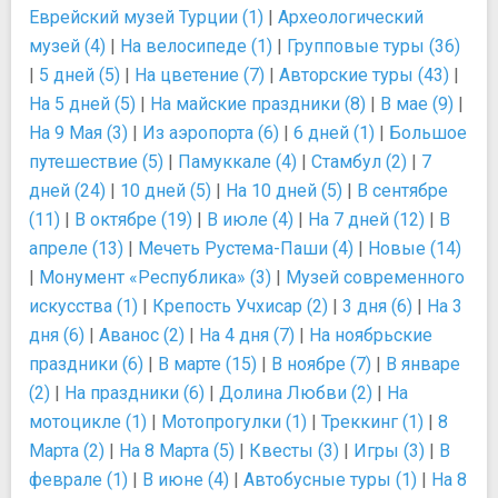
Еврейский музей Турции (1)
|
Археологический
музей (4)
|
На велосипеде (1)
|
Групповые туры (36)
|
5 дней (5)
|
На цветение (7)
|
Авторские туры (43)
|
На 5 дней (5)
|
На майские праздники (8)
|
В мае (9)
|
На 9 Мая (3)
|
Из аэропорта (6)
|
6 дней (1)
|
Большое
путешествие (5)
|
Памуккале (4)
|
Стамбул (2)
|
7
дней (24)
|
10 дней (5)
|
На 10 дней (5)
|
В сентябре
(11)
|
В октябре (19)
|
В июле (4)
|
На 7 дней (12)
|
В
апреле (13)
|
Мечеть Рустема-Паши (4)
|
Новые (14)
|
Монумент «Республика» (3)
|
Музей современного
искусства (1)
|
Крепость Учхисар (2)
|
3 дня (6)
|
На 3
дня (6)
|
Аванос (2)
|
На 4 дня (7)
|
На ноябрьские
праздники (6)
|
В марте (15)
|
В ноябре (7)
|
В январе
(2)
|
На праздники (6)
|
Долина Любви (2)
|
На
мотоцикле (1)
|
Мотопрогулки (1)
|
Треккинг (1)
|
8
Марта (2)
|
На 8 Марта (5)
|
Квесты (3)
|
Игры (3)
|
В
феврале (1)
|
В июне (4)
|
Автобусные туры (1)
|
На 8