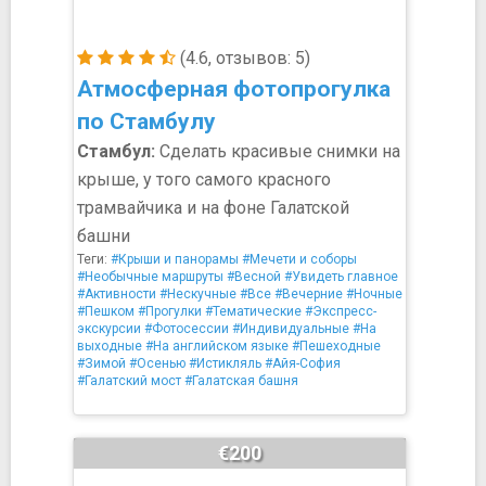
(4.6, отзывов: 5)
Атмосферная фотопрогулка
по Стамбулу
Стамбул:
Сделать красивые снимки на
крыше, у того самого красного
трамвайчика и на фоне Галатской
башни
Теги:
#Крыши и панорамы
#Мечети и соборы
#Необычные маршруты
#Весной
#Увидеть главное
#Активности
#Нескучные
#Все
#Вечерние
#Ночные
#Пешком
#Прогулки
#Тематические
#Экспресс-
экскурсии
#Фотосессии
#Индивидуальные
#На
выходные
#На английском языке
#Пешеходные
#Зимой
#Осенью
#Истикляль
#Айя-София
#Галатский мост
#Галатская башня
€200