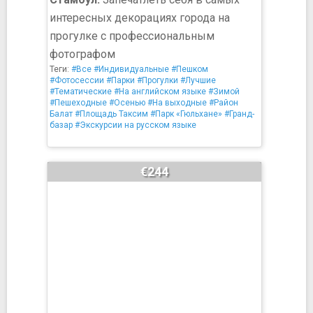
интересных декорациях города на
прогулке с профессиональным
фотографом
Теги:
#Все
#Индивидуальные
#Пешком
#Фотосессии
#Парки
#Прогулки
#Лучшие
#Тематические
#На английском языке
#Зимой
#Пешеходные
#Осенью
#На выходные
#Район
Балат
#Площадь Таксим
#Парк «Гюльхане»
#Гранд-
базар
#Экскурсии на русском языке
€244