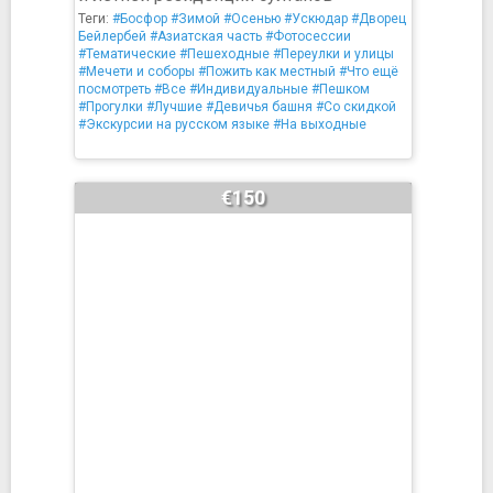
Теги:
#Босфор
#Зимой
#Осенью
#Ускюдар
#Дворец
Бейлербей
#Азиатская часть
#Фотосессии
#Тематические
#Пешеходные
#Переулки и улицы
#Мечети и соборы
#Пожить как местный
#Что ещё
посмотреть
#Все
#Индивидуальные
#Пешком
#Прогулки
#Лучшие
#Девичья башня
#Со скидкой
#Экскурсии на русском языке
#На выходные
€150