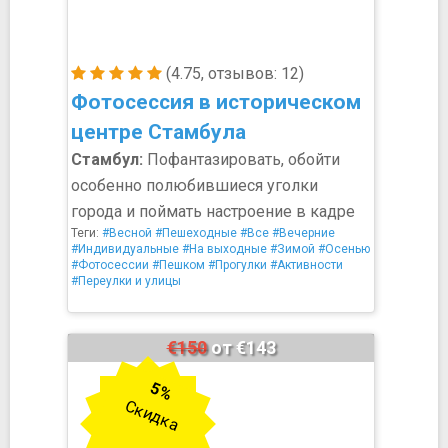
(4.75, отзывов: 12)
Фотосессия в историческом
центре Стамбула
Стамбул:
Пофантазировать, обойти
особенно полюбившиеся уголки
города и поймать настроение в кадре
Теги:
#Весной
#Пешеходные
#Все
#Вечерние
#Индивидуальные
#На выходные
#Зимой
#Осенью
#Фотосессии
#Пешком
#Прогулки
#Активности
#Переулки и улицы
€150
от €143
5%
Скидка