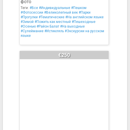
фото
Теги:
#Все
#Индивидуальные
#Пешком
#Фотосессии
#Великолепный век
#Парки
#Прогулки
#Тематические
#На английском языке
#Зимой
#Пожить как местный
#Пешеходные
#Осенью
#Район Балат
#На выходные
#Сулеймание
#Истикляль
#Экскурсии на русском
языке
€250