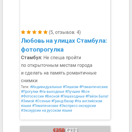
(5, отзывов: 4)
Любовь на улицах Стамбула:
фотопрогулка
Стамбул:
Не спеша пройти
по открыточным местам города
и сделать на память романтичные
снимки
Теги:
#Индивидуальные
#Пешком
#Романтические
#Прогулки
#На выходные
#Лучшие
#Все
#Фотосессии
#Весной
#Пешеходные
#Район Балат
#Зимой
#Осенью
#Гранд-базар
#На английском
языке
#Тематические
#Экспресс-экскурсии
#Экскурсии на русском языке
€250
€213