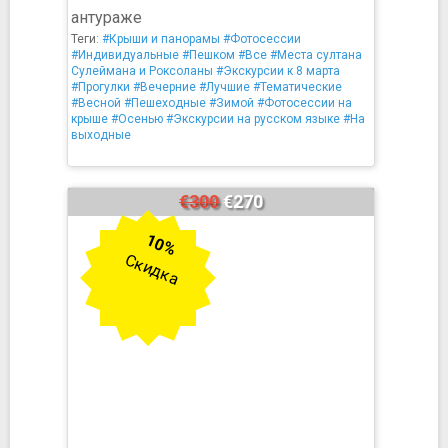
антураже
Теги:
#Крыши и панорамы
#Фотосессии
#Индивидуальные
#Пешком
#Все
#Места султана
Сулеймана и Роксоланы
#Экскурсии к 8 марта
#Прогулки
#Вечерние
#Лучшие
#Тематические
#Весной
#Пешеходные
#Зимой
#Фотосессии на
крыше
#Осенью
#Экскурсии на русском языке
#На
выходные
€300
€270
10%
Скидка