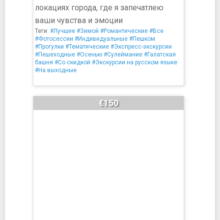
локациях города, где я запечатлею
ваши чувства и эмоции
Теги:
#Лучшие
#Зимой
#Романтические
#Все
#Фотосессии
#Индивидуальные
#Пешком
#Прогулки
#Тематические
#Экспресс-экскурсии
#Пешеходные
#Осенью
#Сулеймание
#Галатская
башня
#Со скидкой
#Экскурсии на русском языке
#На выходные
€150