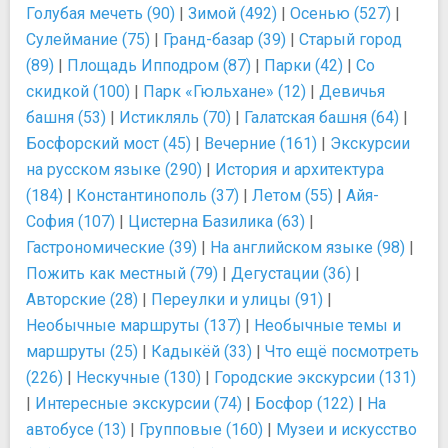
Голубая мечеть (90)
|
Зимой (492)
|
Осенью (527)
|
Сулеймание (75)
|
Гранд-базар (39)
|
Старый город
(89)
|
Площадь Ипподром (87)
|
Парки (42)
|
Со
скидкой (100)
|
Парк «Гюльхане» (12)
|
Девичья
башня (53)
|
Истикляль (70)
|
Галатская башня (64)
|
Босфорский мост (45)
|
Вечерние (161)
|
Экскурсии
на русском языке (290)
|
История и архитектура
(184)
|
Константинополь (37)
|
Летом (55)
|
Айя-
София (107)
|
Цистерна Базилика (63)
|
Гастрономические (39)
|
На английском языке (98)
|
Пожить как местный (79)
|
Дегустации (36)
|
Авторские (28)
|
Переулки и улицы (91)
|
Необычные маршруты (137)
|
Необычные темы и
маршруты (25)
|
Кадыкёй (33)
|
Что ещё посмотреть
(226)
|
Нескучные (130)
|
Городские экскурсии (131)
|
Интересные экскурсии (74)
|
Босфор (122)
|
На
автобусе (13)
|
Групповые (160)
|
Музеи и искусство