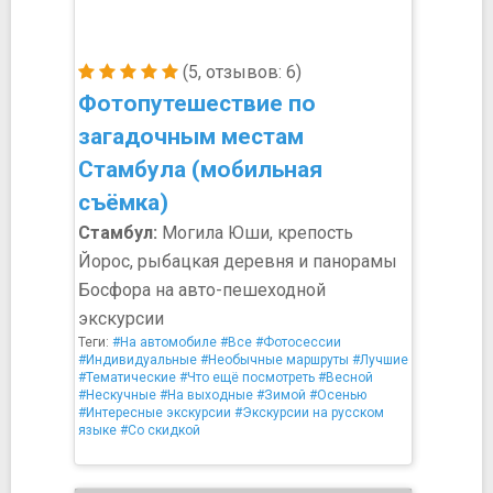
(5, отзывов: 6)
Фотопутешествие по
загадочным местам
Стамбула (мобильная
съёмка)
Стамбул:
Могила Юши, крепость
Йорос, рыбацкая деревня и панорамы
Босфора на авто-пешеходной
экскурсии
Теги:
#На автомобиле
#Все
#Фотосессии
#Индивидуальные
#Необычные маршруты
#Лучшие
#Тематические
#Что ещё посмотреть
#Весной
#Нескучные
#На выходные
#Зимой
#Осенью
#Интересные экскурсии
#Экскурсии на русском
языке
#Со скидкой