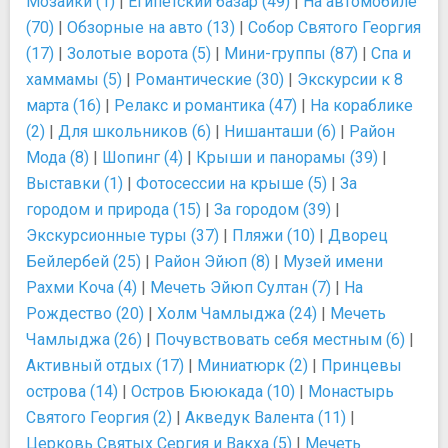
Мозаики (1)
|
Египетский базар (49)
|
На автомобиле
(70)
|
Обзорные на авто (13)
|
Собор Святого Георгия
(17)
|
Золотые ворота (5)
|
Мини-группы (87)
|
Спа и
хаммамы (5)
|
Романтические (30)
|
Экскурсии к 8
марта (16)
|
Релакс и романтика (47)
|
На кораблике
(2)
|
Для школьников (6)
|
Нишанташи (6)
|
Район
Мода (8)
|
Шопинг (4)
|
Крыши и панорамы (39)
|
Выставки (1)
|
Фотосессии на крыше (5)
|
За
городом и природа (15)
|
За городом (39)
|
Экскурсионные туры (37)
|
Пляжи (10)
|
Дворец
Бейлербей (25)
|
Район Эйюп (8)
|
Музей имени
Рахми Коча (4)
|
Мечеть Эйюп Султан (7)
|
На
Рождество (20)
|
Холм Чамлыджа (24)
|
Мечеть
Чамлыджа (26)
|
Почувствовать себя местным (6)
|
Активный отдых (17)
|
Миниатюрк (2)
|
Принцевы
острова (14)
|
Остров Бююкада (10)
|
Монастырь
Святого Георгия (2)
|
Акведук Валента (11)
|
Церковь Святых Сергия и Вакха (5)
|
Мечеть