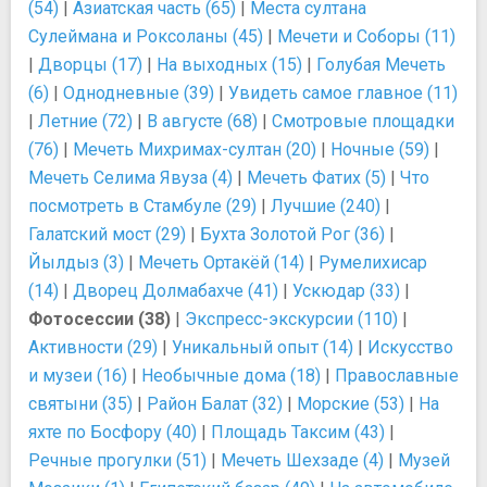
(54)
|
Азиатская часть (65)
|
Места султана
Сулеймана и Роксоланы (45)
|
Мечети и Соборы (11)
|
Дворцы (17)
|
На выходных (15)
|
Голубая Мечеть
(6)
|
Однодневные (39)
|
Увидеть самое главное (11)
|
Летние (72)
|
В августе (68)
|
Смотровые площадки
(76)
|
Мечеть Михримах-султан (20)
|
Ночные (59)
|
Мечеть Селима Явуза (4)
|
Мечеть Фатих (5)
|
Что
посмотреть в Стамбуле (29)
|
Лучшие (240)
|
Галатский мост (29)
|
Бухта Золотой Рог (36)
|
Йылдыз (3)
|
Мечеть Ортакёй (14)
|
Румелихисар
(14)
|
Дворец Долмабахче (41)
|
Ускюдар (33)
|
Фотосессии (38)
|
Экспресс-экскурсии (110)
|
Активности (29)
|
Уникальный опыт (14)
|
Искусство
и музеи (16)
|
Необычные дома (18)
|
Православные
святыни (35)
|
Район Балат (32)
|
Морские (53)
|
На
яхте по Босфору (40)
|
Площадь Таксим (43)
|
Речные прогулки (51)
|
Мечеть Шехзаде (4)
|
Музей