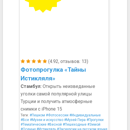
(4.92, отзывов: 13)
Фотопрогулка «Тайны
Истикляля»
Стамбул:
Открыть неизведанные
уголки самой популярной улицы
Турции и получить атмосферные
снимки с iPhone 15
Теги:
#Пешком
#Фотосессии
#Индивидуальные
#Все
#Музеи и искусство
#Музей Пера
#Прогулки
#Тематические
#Весной
#Пешеходные
#Зимой
#Осенью
#Истикляль
#Экскурсии на русском языке