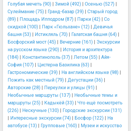
Голубая мечеть (90)
|
Зимой (492)
|
Осенью (527)
|
Сулеймание (75)
|
Гранд-базар (39)
|
Старый город
(89)
|
Площадь Ипподром (87)
|
Парки (42)
|
Со
скидкой (100)
|
Парк «Гюльхане» (12)
|
Девичья
башня (53)
|
Истикляль (70)
|
Галатская башня (64)
|
Босфорский мост (45)
|
Вечерние (161)
|
Экскурсии
на русском языке (290)
|
История и архитектура
(184)
|
Константинополь (37)
|
Летом (55)
|
Айя-
София (107)
|
Цистерна Базилика (63)
|
Гастрономические (39)
|
На английском языке (98)
|
Пожить как местный (79)
|
Дегустации (36)
|
Авторские (28)
|
Переулки и улицы (91)
|
Необычные маршруты (137)
|
Необычные темы и
маршруты (25)
|
Кадыкёй (33)
|
Что ещё посмотреть
(226)
|
Нескучные (130)
|
Городские экскурсии (131)
|
Интересные экскурсии (74)
|
Босфор (122)
|
На
автобусе (13)
|
Групповые (160)
|
Музеи и искусство