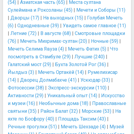
(54)
|
Азиатская часть (65)
|
Места султана
Сулеймана и Роксоланы (45)
|
Мечети и Соборы (11)
|
Дворцы (17)
|
На выходных (15)
|
Голубая Мечеть
(6)
|
Однодневные (39)
|
Увидеть самое главное (11)
|
Летние (72)
|
В августе (68)
|
Смотровые площадки
(76)
|
Мечеть Михримах-султан (20)
|
Ночные (59)
|
Мечеть Селима Явуза (4)
|
Мечеть Фатих (5)
|
Что
посмотреть в Стамбуле (29)
|
Лучшие (240)
|
Галатский мост (29)
|
Бухта Золотой Рог (36)
|
Йылдыз (3)
|
Мечеть Ортакёй (14)
|
Румелихисар
(14)
|
Дворец Долмабахче (41)
|
Ускюдар (33)
|
Фотосессии (38)
|
Экспресс-экскурсии (110)
|
Активности (29)
|
Уникальный опыт (14)
|
Искусство
и музеи (16)
|
Необычные дома (18)
|
Православные
святыни (35)
|
Район Балат (32)
|
Морские (53)
|
На
яхте по Босфору (40)
|
Площадь Таксим (43)
|
Речные прогулки (51)
|
Мечеть Шехзаде (4)
|
Музей