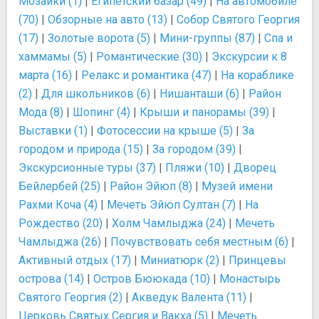
Мозаики (1)
|
Египетский базар (49)
|
На автомобиле
(70)
|
Обзорные на авто (13)
|
Собор Святого Георгия
(17)
|
Золотые ворота (5)
|
Мини-группы (87)
|
Спа и
хаммамы (5)
|
Романтические (30)
|
Экскурсии к 8
марта (16)
|
Релакс и романтика (47)
|
На кораблике
(2)
|
Для школьников (6)
|
Нишанташи (6)
|
Район
Мода (8)
|
Шопинг (4)
|
Крыши и панорамы (39)
|
Выставки (1)
|
Фотосессии на крыше (5)
|
За
городом и природа (15)
|
За городом (39)
|
Экскурсионные туры (37)
|
Пляжи (10)
|
Дворец
Бейлербей (25)
|
Район Эйюп (8)
|
Музей имени
Рахми Коча (4)
|
Мечеть Эйюп Султан (7)
|
На
Рождество (20)
|
Холм Чамлыджа (24)
|
Мечеть
Чамлыджа (26)
|
Почувствовать себя местным (6)
|
Активный отдых (17)
|
Миниатюрк (2)
|
Принцевы
острова (14)
|
Остров Бююкада (10)
|
Монастырь
Святого Георгия (2)
|
Акведук Валента (11)
|
Церковь Святых Сергия и Вакха (5)
|
Мечеть