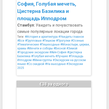
София, Голубая мечеть,
Цистерна Базилика и
площадь Ипподром
Стамбул:
Увидеть и почувствовать
самые популярные локации города
Теги:
#История и архитектура
#Увидеть главное
#Все
#Групповые
#Пешком
#Прогулки
#Осенью
#Тематические
#Пешеходные
#Монастыри, церкви,
храмы
#Мечети и соборы
#Весной
#Зимой
#Городские экскурсии
#Айя-София
#Цистерна
Базилика
#Голубая мечеть
#Лучшие
#Площадь
Ипподром
#Мини-группы
#Экскурсии на русском
языке
#Со скидкой
#На выходные
#Экскурсии
2025
€38 за одного