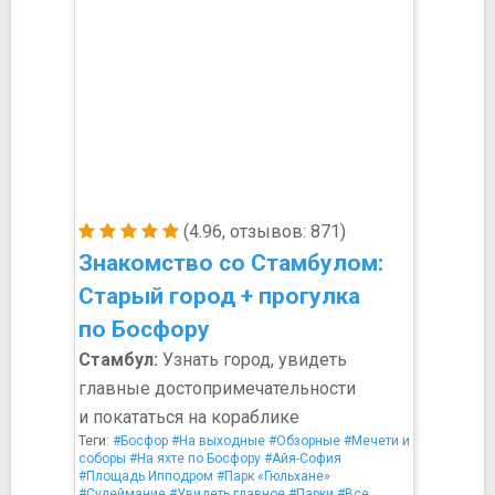
(4.96, отзывов: 871)
Знакомство со Стамбулом:
Старый город + прогулка
по Босфору
Стамбул:
Узнать город, увидеть
главные достопримечательности
и покататься на кораблике
Теги:
#Босфор
#На выходные
#Обзорные
#Мечети и
соборы
#На яхте по Босфору
#Айя-София
#Площадь Ипподром
#Парк «Гюльхане»
#Сулеймание
#Увидеть главное
#Парки
#Все