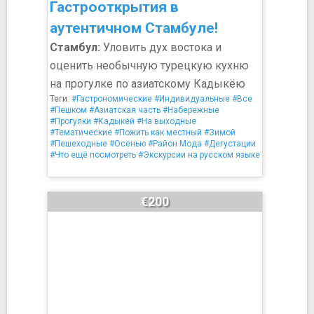
Гастрооткрытия в
аутентичном Стамбуле!
Стамбул:
Уловить дух востока и
оценить необычную турецкую кухню
на прогулке по азиатскому Кадыкёю
Теги:
#Гастрономические
#Индивидуальные
#Все
#Пешком
#Азиатская часть
#Набережные
#Прогулки
#Кадыкёй
#На выходные
#Тематические
#Пожить как местный
#Зимой
#Пешеходные
#Осенью
#Район Мода
#Дегустации
#Что ещё посмотреть
#Экскурсии на русском языке
€200