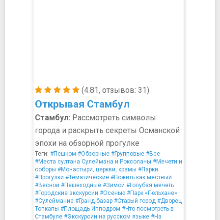
(4.81, отзывов: 31)
Открывая Стамбул
Стамбул:
Рассмотреть символы
города и раскрыть секреты Османской
эпохи на обзорной прогулке
Теги:
#Пешком
#Обзорные
#Групповые
#Все
#Места султана Сулеймана и Роксоланы
#Мечети и
соборы
#Монастыри, церкви, храмы
#Парки
#Прогулки
#Тематические
#Пожить как местный
#Весной
#Пешеходные
#Зимой
#Голубая мечеть
#Городские экскурсии
#Осенью
#Парк «Гюльхане»
#Сулеймание
#Гранд-базар
#Старый город
#Дворец
Топкапы
#Площадь Ипподром
#Что посмотреть в
Стамбуле
#Экскурсии на русском языке
#На