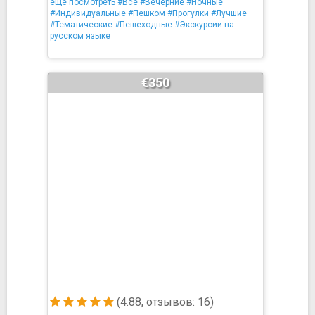
ещё посмотреть
#Все
#Вечерние
#Ночные
#Индивидуальные
#Пешком
#Прогулки
#Лучшие
#Тематические
#Пешеходные
#Экскурсии на
русском языке
€350
(4.88, отзывов: 16)