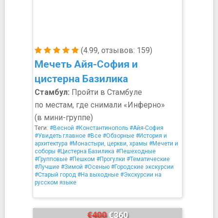
(4.99, отзывов: 159)
Мечеть Айя-София и
цистерна Базилика
Стамбул:
Пройти в Стамбуле
по местам, где снимали «Инферно»
(в мини-группе)
Теги:
#Весной
#Константинополь
#Айя-София
#Увидеть главное
#Все
#Обзорные
#История и
архитектура
#Монастыри, церкви, храмы
#Мечети и
соборы
#Цистерна Базилика
#Пешеходные
#Групповые
#Пешком
#Прогулки
#Тематические
#Лучшие
#Зимой
#Осенью
#Городские экскурсии
#Старый город
#На выходные
#Экскурсии на
русском языке
€400
€360