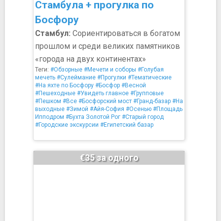
Стамбула + прогулка по
Босфору
Стамбул:
Сориентироваться в богатом
прошлом и среди великих памятников
«города на двух континентах»
Теги:
#Обзорные
#Мечети и соборы
#Голубая
мечеть
#Сулеймание
#Прогулки
#Тематические
#На яхте по Босфору
#Босфор
#Весной
#Пешеходные
#Увидеть главное
#Групповые
#Пешком
#Все
#Босфорский мост
#Гранд-базар
#На
выходные
#Зимой
#Айя-София
#Осенью
#Площадь
Ипподром
#Бухта Золотой Рог
#Старый город
#Городские экскурсии
#Египетский базар
€35 за одного