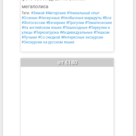
мегаполиса
Теги:
#Зимой
#Авторские
#Уникальный опыт
#Осенью
#Нескучные
#Необычные маршруты
#Все
#Фотосессии
#Вечерние
#Прогулки
#Тематические
#На английском языке
#Пешеходные
#Переулки и
улицы
#Перезагрузка
#Индивидуальные
#Пешком
#Лучшие
#Со скидкой
#Интересные экскурсии
#Экскурсии на русском языке
от €180