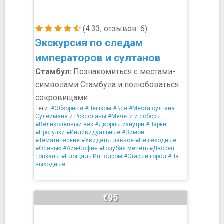
(4.33, отзывов: 6)
Экскурсия по следам
императоров и султанов
Стамбул:
Познакомиться с местами-
символами Стамбула и полюбоваться
сокровищами
Теги:
#Обзорные
#Пешком
#Все
#Места султана
Сулеймана и Роксоланы
#Мечети и соборы
#Великолепный век
#Дворцы изнутри
#Парки
#Прогулки
#Индивидуальные
#Зимой
#Тематические
#Увидеть главное
#Пешеходные
#Осенью
#Айя-София
#Голубая мечеть
#Дворец
Топкапы
#Площадь Ипподром
#Старый город
#На
выходные
€95