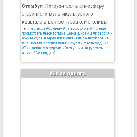
Стамбул:
Погрузиться в атмосферу
старинного мультикультурного
квартала в центре турецкой столицы
Теги:
#Зимой
#Осенью
#На выходные
#Что ещё
посмотреть
#Монастыри, церкви, храмы
#История и
архитектура
#Переулки и улицы
#Все
#Групповые
#Пешком
#Прогулки
#Мини-группы
#Пешеходные
#Городские экскурсии
#Экскурсии на русском
языке
#Со скидкой
€26 за одного