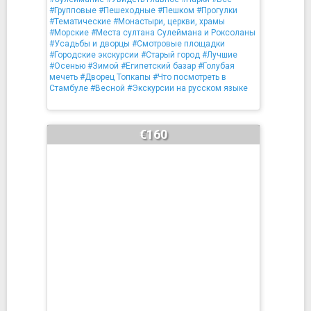
#Групповые
#Пешеходные
#Пешком
#Прогулки
#Тематические
#Монастыри, церкви, храмы
#Морские
#Места султана Сулеймана и Роксоланы
#Усадьбы и дворцы
#Смотровые площадки
#Городские экскурсии
#Старый город
#Лучшие
#Осенью
#Зимой
#Египетский базар
#Голубая
мечеть
#Дворец Топкапы
#Что посмотреть в
Стамбуле
#Весной
#Экскурсии на русском языке
€160