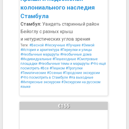
колониального наследия
Стамбула
Стамбул:
Увидеть старинный район
Бейоглу с разных крыш
и нетуристических углов зрения
Теги:
#Весной
#Нескучные
#Лучшие
#Зимой
#История и архитектура
#Переулки и улицы
#Необычные маршруты
#Необычные дома
#Индивидуальные
#Пешеходные
#Смотровые
площадки
#Необычные темы и маршруты
#Что ещё
посмотреть
#Все
#Пешком
#Прогулки
#Тематические
#Осенью
#Городские экскурсии
#Что посмотреть в Стамбуле
#На выходные
#Интересные экскурсии
#Экскурсии на русском
языке
€155