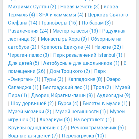
Михримах Султан (2)
|
Новая мечеть (3)
|
Ялова
Термаль (4)
|
SPA и хаммамы (4)
|
Церковь Святого
Стефана (14)
|
Трансферы (16)
|
По барам (3)
|
Развлечения (24)
|
Мастер-классы (13)
|
Радужная
лестница (3)
|
Монастырь Хора (9)
|
Обзорные на
автобусе (2)
|
Крепость Едикуле (4)
|
На яхте (22)
|
Чираган-палас (3)
|
Парк развлечений Isfanbul (1)
|
Для детей (5)
|
Автобусные для школьников (1)
|
В
помещении (26)
|
Дом Троцкого (2)
|
Парк
«Эмирган» (1)
|
Туры (3)
|
Каппадокия (8)
|
Озеро
Сапанджа (1)
|
Белградский лес (1)
|
Троя (2)
|
Музей
Пера (1)
|
Дворец Ибрагим-паши (9)
|
Аудиогиды (9)
|
Шоу дервишей (2)
|
Бурса (4)
|
Билеты в музеи (1)
|
Музей мозаики (2)
|
Музей невинности (1)
|
Музей
игрушек (1)
|
Аквариум (3)
|
На вертолёте (1)
|
Круизы однодневные (7)
|
Речной трамвайчик (6)
|
Водные для детей (7)
|
Перезагрузка (10)
|