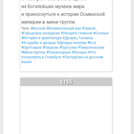
из богатейших музеев мира
и прикоснуться к истории Османской
империи в мини-группе
Теги:
#Весной
#Великолепный век
#Зимой
#Городские экскурсии
#Увидеть главное
#Осенью
#История и архитектура
#Дворец Топкапы
#Усадьбы и дворцы
#Дворцы изнутри
#Все
#Групповые
#Пешком
#Прогулки
#Тематические
#Мини-группы
#Пешеходные
#Лучшие
#Что
посмотреть в Стамбуле
#Экскурсии на русском
языке
€155