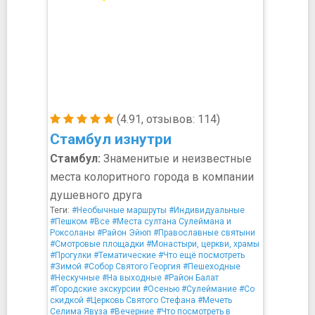
(4.91, отзывов: 114)
Стамбул изнутри
Стамбул:
Знаменитые и неизвестные
места колоритного города в компании
душевного друга
Теги:
#Необычные маршруты
#Индивидуальные
#Пешком
#Все
#Места султана Сулеймана и
Роксоланы
#Район Эйюп
#Православные святыни
#Смотровые площадки
#Монастыри, церкви, храмы
#Прогулки
#Тематические
#Что ещё посмотреть
#Зимой
#Собор Святого Георгия
#Пешеходные
#Нескучные
#На выходные
#Район Балат
#Городские экскурсии
#Осенью
#Сулеймание
#Со
скидкой
#Церковь Святого Стефана
#Мечеть
Селима Явуза
#Вечерние
#Что посмотреть в