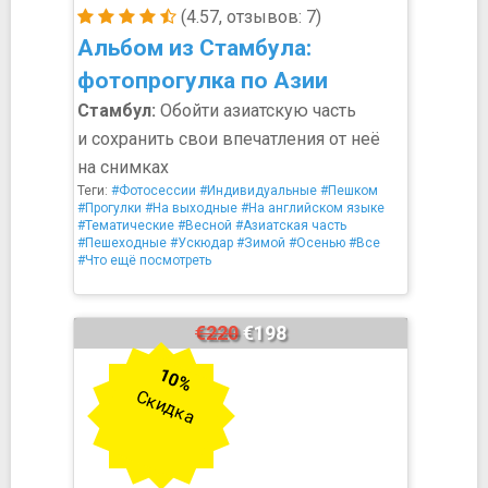
(4.57, отзывов: 7)
Альбом из Стамбула:
фотопрогулка по Азии
Стамбул:
Обойти азиатскую часть
и сохранить свои впечатления от неё
на снимках
Теги:
#Фотосессии
#Индивидуальные
#Пешком
#Прогулки
#На выходные
#На английском языке
#Тематические
#Весной
#Азиатская часть
#Пешеходные
#Ускюдар
#Зимой
#Осенью
#Все
#Что ещё посмотреть
€220
€198
10%
Скидка