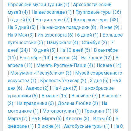
Еврейский музей Турции (1)
|
Археологический
музей (4)
|
На велосипеде (1)
|
Групповые туры (36)
|
5 дней (5)
|
На цветение (7)
|
Авторские туры (43)
|
На 5 дней (5)
|
На майские праздники (8)
|
В мае (9)
|
На 9 Мая (3)
|
Из аэропорта (6)
|
6 дней (1)
|
Большое
путешествие (5)
|
Памуккале (4)
|
Стамбул (2)
|
7
дней (24)
|
10 дней (5)
|
На 10 дней (5)
|
В сентябре
(11)
|
В октябре (19)
|
В июле (4)
|
На 7 дней (12)
|
В
апреле (13)
|
Мечеть Рустема-Паши (4)
|
Новые (14)
|
Монумент «Республика» (3)
|
Музей современного
искусства (1)
|
Крепость Учхисар (2)
|
3 дня (6)
|
На 3
дня (6)
|
Аванос (2)
|
На 4 дня (7)
|
На ноябрьские
праздники (6)
|
В марте (15)
|
В ноябре (7)
|
В январе
(2)
|
На праздники (6)
|
Долина Любви (2)
|
На
мотоцикле (1)
|
Мотопрогулки (1)
|
Треккинг (1)
|
8
Марта (2)
|
На 8 Марта (5)
|
Квесты (3)
|
Игры (3)
|
В
феврале (1)
|
В июне (4)
|
Автобусные туры (1)
|
На 8