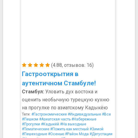
(4.88, отзывов: 16)
Гастрооткрытия в
аутентичном Стамбуле!
Стамбул:
Уловить дух востока и
оценить необычную турецкую кухню
на прогулке по азиатскому Кадыкёю
Теги:
#Гастрономические
#Индивидуальные
#Все
#Пешком
#Азиатская часть
#Набережные
#Прогулки
#Кадыкёй
#На выходные
#Тематические
#Пожить как местный
#Зимой
#Пешеходные
#Осенью
#Район Мода
#Дегустации