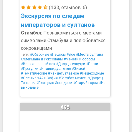
(4.33, отзывов: 6)
Экскурсия по следам
императоров и султанов
Стамбул:
Познакомиться с местами-
символами Стамбула и полюбоваться
сокровищами
Теги:
#Обзорные
#Пешком
#Все
#Места султана
Сулеймана и Роксоланы
#Мечети и соборы
#Великолепный век
#Дворцы изнутри
#Парки
#Прогулки
#Индивидуальные
#Зимой
#Тематические
#Увидеть главное
#Пешеходные
#Осенью
#Айя-София
#Голубая мечеть
#Дворец
Топкапы
#Площадь Ипподром
#Старый город
#На
выходные
€95