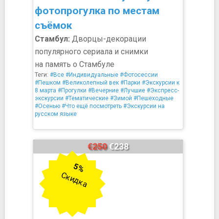
фотопрогулка по местам
съёмок
Стамбул:
Дворцы-декорации
популярного сериала и снимки
на память о Стамбуле
Теги:
#Все
#Индивидуальные
#Фотосессии
#Пешком
#Великолепный век
#Парки
#Экскурсии к
8 марта
#Прогулки
#Вечерние
#Лучшие
#Экспресс-
экскурсии
#Тематические
#Зимой
#Пешеходные
#Осенью
#Что ещё посмотреть
#Экскурсии на
русском языке
€250
€238
5%
Скидка