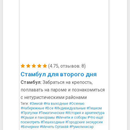
(4.75, отзывов: 8)
Стамбул для второго дня
Стамбул:
Забраться на крепость,
поплавать на пароме и познакомиться
с нетуристическими районами
Теги:
#Зимой
#На выходные
#Осенью
#Набережные
#Все
#Индивидуальные
#Пешком
#Прогулки
#Тематические
#История и архитектура
#Крыши и панорамы
#Мечети и соборы
#Что ещё
посмотреть
#Пешеходные
#Городские экскурсии
#Вечерние
#Мечеть Ортакёй
#Румелихисар