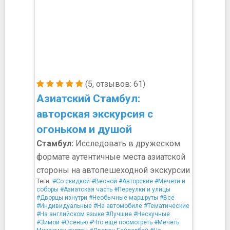
(5, отзывов: 61)
Азиатский Стамбул:
авторская экскурсия с
огоньком и душой
Стамбул:
Исследовать в дружеском
формате аутентичные места азиатской
стороны на автопешеходной экскурсии
Теги:
#Со скидкой
#Весной
#Авторские
#Мечети и
соборы
#Азиатская часть
#Переулки и улицы
#Дворцы изнутри
#Необычные маршруты
#Все
#Индивидуальные
#На автомобиле
#Тематические
#На английском языке
#Лучшие
#Нескучные
#Зимой
#Осенью
#Что ещё посмотреть
#Мечеть