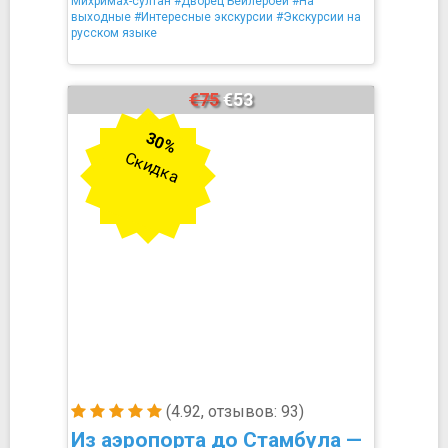
Михримах-султан
#Дворец Бейлербей
#На
выходные
#Интересные экскурсии
#Экскурсии на
русском языке
€75
€53
30%
Скидка
(4.92, отзывов: 93)
Из аэропорта до Стамбула —