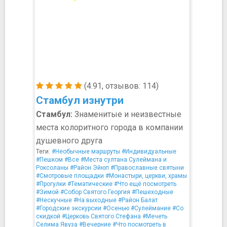
(4.91, отзывов: 114)
Стамбул изнутри
Стамбул:
Знаменитые и неизвестные
места колоритного города в компании
душевного друга
Теги:
#Необычные маршруты
#Индивидуальные
#Пешком
#Все
#Места султана Сулеймана и
Роксоланы
#Район Эйюп
#Православные святыни
#Смотровые площадки
#Монастыри, церкви, храмы
#Прогулки
#Тематические
#Что ещё посмотреть
#Зимой
#Собор Святого Георгия
#Пешеходные
#Нескучные
#На выходные
#Район Балат
#Городские экскурсии
#Осенью
#Сулеймание
#Со
скидкой
#Церковь Святого Стефана
#Мечеть
Селима Явуза
#Вечерние
#Что посмотреть в