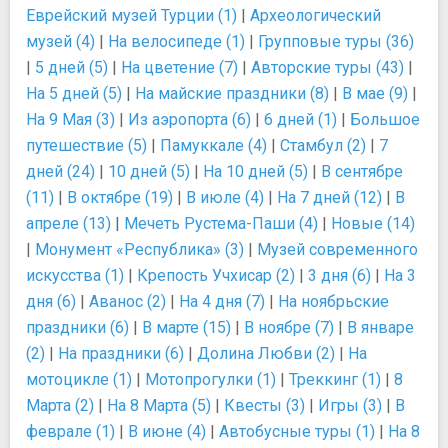
Еврейский музей Турции (1)
|
Археологический
музей (4)
|
На велосипеде (1)
|
Групповые туры (36)
|
5 дней (5)
|
На цветение (7)
|
Авторские туры (43)
|
На 5 дней (5)
|
На майские праздники (8)
|
В мае (9)
|
На 9 Мая (3)
|
Из аэропорта (6)
|
6 дней (1)
|
Большое
путешествие (5)
|
Памуккале (4)
|
Стамбул (2)
|
7
дней (24)
|
10 дней (5)
|
На 10 дней (5)
|
В сентябре
(11)
|
В октябре (19)
|
В июле (4)
|
На 7 дней (12)
|
В
апреле (13)
|
Мечеть Рустема-Паши (4)
|
Новые (14)
|
Монумент «Республика» (3)
|
Музей современного
искусства (1)
|
Крепость Учхисар (2)
|
3 дня (6)
|
На 3
дня (6)
|
Аванос (2)
|
На 4 дня (7)
|
На ноябрьские
праздники (6)
|
В марте (15)
|
В ноябре (7)
|
В январе
(2)
|
На праздники (6)
|
Долина Любви (2)
|
На
мотоцикле (1)
|
Мотопрогулки (1)
|
Треккинг (1)
|
8
Марта (2)
|
На 8 Марта (5)
|
Квесты (3)
|
Игры (3)
|
В
феврале (1)
|
В июне (4)
|
Автобусные туры (1)
|
На 8