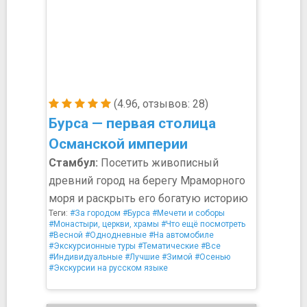
(4.96, отзывов: 28)
Бурса — первая столица
Османской империи
Стамбул:
Посетить живописный
древний город на берегу Мраморного
моря и раскрыть его богатую историю
Теги:
#За городом
#Бурса
#Мечети и соборы
#Монастыри, церкви, храмы
#Что ещё посмотреть
#Весной
#Однодневные
#На автомобиле
#Экскурсионные туры
#Тематические
#Все
#Индивидуальные
#Лучшие
#Зимой
#Осенью
#Экскурсии на русском языке