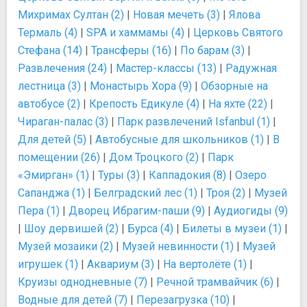
Михримах Султан (2)
|
Новая мечеть (3)
|
Ялова
Термаль (4)
|
SPA и хаммамы (4)
|
Церковь Святого
Стефана (14)
|
Трансферы (16)
|
По барам (3)
|
Развлечения (24)
|
Мастер-классы (13)
|
Радужная
лестница (3)
|
Монастырь Хора (9)
|
Обзорные на
автобусе (2)
|
Крепость Едикуле (4)
|
На яхте (22)
|
Чираган-палас (3)
|
Парк развлечений Isfanbul (1)
|
Для детей (5)
|
Автобусные для школьников (1)
|
В
помещении (26)
|
Дом Троцкого (2)
|
Парк
«Эмирган» (1)
|
Туры (3)
|
Каппадокия (8)
|
Озеро
Сапанджа (1)
|
Белградский лес (1)
|
Троя (2)
|
Музей
Пера (1)
|
Дворец Ибрагим-паши (9)
|
Аудиогиды (9)
|
Шоу дервишей (2)
|
Бурса (4)
|
Билеты в музеи (1)
|
Музей мозаики (2)
|
Музей невинности (1)
|
Музей
игрушек (1)
|
Аквариум (3)
|
На вертолёте (1)
|
Круизы однодневные (7)
|
Речной трамвайчик (6)
|
Водные для детей (7)
|
Перезагрузка (10)
|