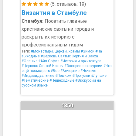
(5, отзывов: 19)
Византия в Стамбуле
Стамбул:
Посетить главные
христианские святыни города и
раскрыть их историю с
профессиональным гидом
Теги:
#Монастыри, церкви, храмы
#Зимой
#На
выходные
#Церковь Святых Сергия и Вакха
#Осенью
#Айя-София
#История и архитектура
#Церковь Святой Ирины
#Экспресс-экскурсии
#Что
ещё посмотреть
#Все
#Вечерние
#Ночные
#Индивидуальные
#Пешком
#Прогулки
#Лучшие
#Тематические
#Пешеходные
#Экскурсии на
русском языке
€350