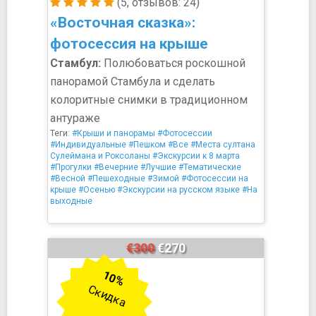
(5, отзывов: 24)
«Восточная сказка»:
фотосессия на крыше
Стамбул:
Полюбоваться роскошной
панорамой Стамбула и сделать
колоритные снимки в традиционном
антураже
Теги:
#Крыши и панорамы
#Фотосессии
#Индивидуальные
#Пешком
#Все
#Места султана
Сулеймана и Роксоланы
#Экскурсии к 8 марта
#Прогулки
#Вечерние
#Лучшие
#Тематические
#Весной
#Пешеходные
#Зимой
#Фотосессии на
крыше
#Осенью
#Экскурсии на русском языке
#На
выходные
€300
€270
10%
Скидка