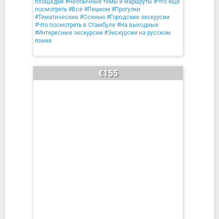
площадки
#Необычные темы и маршруты
#Что ещё
посмотреть
#Все
#Пешком
#Прогулки
#Тематические
#Осенью
#Городские экскурсии
#Что посмотреть в Стамбуле
#На выходные
#Интересные экскурсии
#Экскурсии на русском
языке
€155