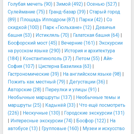
Голубая мечеть (90)
|
Зимой (492)
|
Осенью (527)
|
Сулеймание (75)
|
Гранд-базар (39)
|
Старый город
(89)
|
Площадь Ипподром (87)
|
Парки (42)
|
Со
скидкой (100)
|
Парк «Гюльхане» (12)
|
Девичья
башня (53)
|
Истикляль (70)
|
Галатская башня (64)
|
Босфорский мост (45)
|
Вечерние (161)
|
Экскурсии
на русском языке (290)
|
История и архитектура
(184)
|
Константинополь (37)
|
Летом (55)
|
Айя-
София (107)
|
Цистерна Базилика (63)
|
Гастрономические (39)
|
На английском языке (98)
|
Пожить как местный (79)
|
Дегустации (36)
|
Авторские (28)
|
Переулки и улицы (91)
|
Необычные маршруты (137)
|
Необычные темы и
маршруты (25)
|
Кадыкёй (33)
|
Что ещё посмотреть
(226)
|
Нескучные (130)
|
Городские экскурсии (131)
|
Интересные экскурсии (74)
|
Босфор (122)
|
На
автобусе (13)
|
Групповые (160)
|
Музеи и искусство