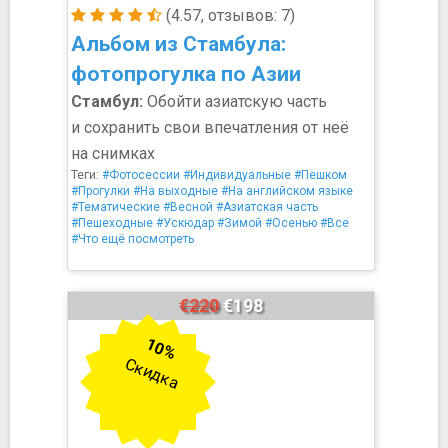
(4.57, отзывов: 7)
Альбом из Стамбула:
фотопрогулка по Азии
Стамбул:
Обойти азиатскую часть
и сохранить свои впечатления от неё
на снимках
Теги:
#Фотосессии
#Индивидуальные
#Пешком
#Прогулки
#На выходные
#На английском языке
#Тематические
#Весной
#Азиатская часть
#Пешеходные
#Ускюдар
#Зимой
#Осенью
#Все
#Что ещё посмотреть
€220
€198
10%
Скидка