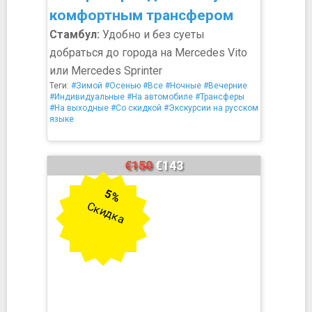
комфортным трансфером
Стамбул:
Удобно и без суеты
добраться до города на Mercedes Vito
или Mercedes Sprinter
Теги:
#Зимой
#Осенью
#Все
#Ночные
#Вечерние
#Индивидуальные
#На автомобиле
#Трансферы
#На выходные
#Со скидкой
#Экскурсии на русском
языке
€150
€143
5%
Скидка