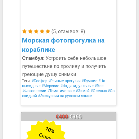
(5, отзывов: 8)
Морская фотопрогулка на
кораблике
Стамбул:
Устроить себе небольшое
путешествие по проливу и получить
греющие душу снимки
Теги:
#Босфор
#Речные прогулки
#Лучшие
#На
выходные
#Морские
#Индивидуальные
#Все
#Фотосессии
#Тематические
#Зимой
#Осенью
#Со
скидкой
#Экскурсии на русском языке
€400
€360
10%
Скидка