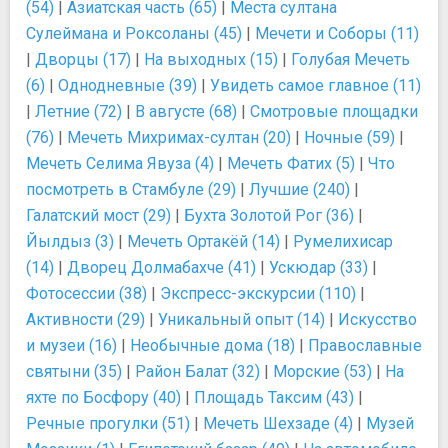
(54)
|
Азиатская часть (65)
|
Места султана
Сулеймана и Роксоланы (45)
|
Мечети и Соборы (11)
|
Дворцы (17)
|
На выходных (15)
|
Голубая Мечеть
(6)
|
Однодневные (39)
|
Увидеть самое главное (11)
|
Летние (72)
|
В августе (68)
|
Смотровые площадки
(76)
|
Мечеть Михримах-султан (20)
|
Ночные (59)
|
Мечеть Селима Явуза (4)
|
Мечеть Фатих (5)
|
Что
посмотреть в Стамбуле (29)
|
Лучшие (240)
|
Галатский мост (29)
|
Бухта Золотой Рог (36)
|
Йылдыз (3)
|
Мечеть Ортакёй (14)
|
Румелихисар
(14)
|
Дворец Долмабахче (41)
|
Ускюдар (33)
|
Фотосессии (38)
|
Экспресс-экскурсии (110)
|
Активности (29)
|
Уникальный опыт (14)
|
Искусство
и музеи (16)
|
Необычные дома (18)
|
Православные
святыни (35)
|
Район Балат (32)
|
Морские (53)
|
На
яхте по Босфору (40)
|
Площадь Таксим (43)
|
Речные прогулки (51)
|
Мечеть Шехзаде (4)
|
Музей