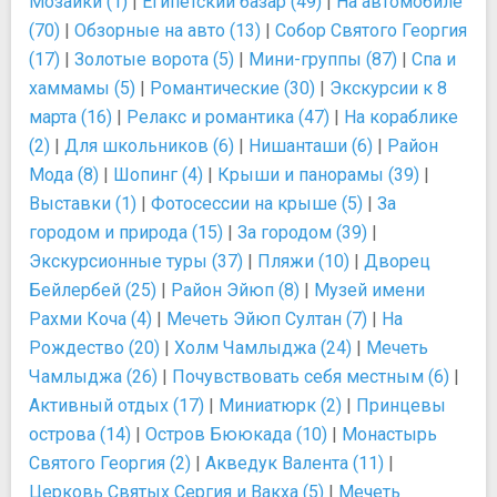
Мозаики (1)
|
Египетский базар (49)
|
На автомобиле
(70)
|
Обзорные на авто (13)
|
Собор Святого Георгия
(17)
|
Золотые ворота (5)
|
Мини-группы (87)
|
Спа и
хаммамы (5)
|
Романтические (30)
|
Экскурсии к 8
марта (16)
|
Релакс и романтика (47)
|
На кораблике
(2)
|
Для школьников (6)
|
Нишанташи (6)
|
Район
Мода (8)
|
Шопинг (4)
|
Крыши и панорамы (39)
|
Выставки (1)
|
Фотосессии на крыше (5)
|
За
городом и природа (15)
|
За городом (39)
|
Экскурсионные туры (37)
|
Пляжи (10)
|
Дворец
Бейлербей (25)
|
Район Эйюп (8)
|
Музей имени
Рахми Коча (4)
|
Мечеть Эйюп Султан (7)
|
На
Рождество (20)
|
Холм Чамлыджа (24)
|
Мечеть
Чамлыджа (26)
|
Почувствовать себя местным (6)
|
Активный отдых (17)
|
Миниатюрк (2)
|
Принцевы
острова (14)
|
Остров Бююкада (10)
|
Монастырь
Святого Георгия (2)
|
Акведук Валента (11)
|
Церковь Святых Сергия и Вакха (5)
|
Мечеть