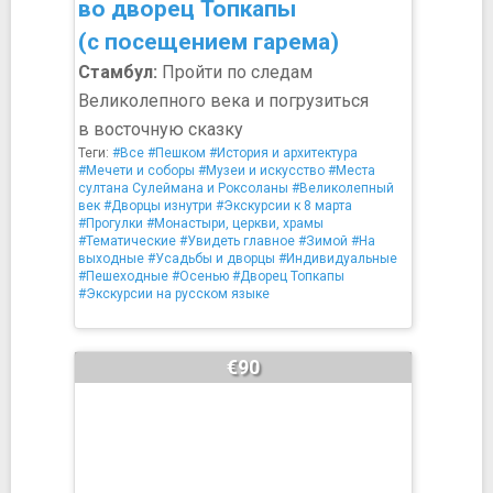
во дворец Топкапы
(с посещением гарема)
Стамбул:
Пройти по следам
Великолепного века и погрузиться
в восточную сказку
Теги:
#Все
#Пешком
#История и архитектура
#Мечети и соборы
#Музеи и искусство
#Места
султана Сулеймана и Роксоланы
#Великолепный
век
#Дворцы изнутри
#Экскурсии к 8 марта
#Прогулки
#Монастыри, церкви, храмы
#Тематические
#Увидеть главное
#Зимой
#На
выходные
#Усадьбы и дворцы
#Индивидуальные
#Пешеходные
#Осенью
#Дворец Топкапы
#Экскурсии на русском языке
€90